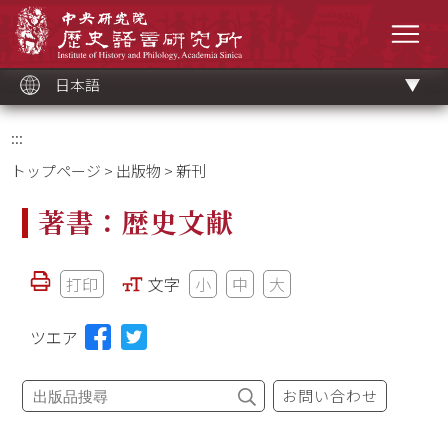
メ
中央研究院歷史語言研究所
イ
メニ
ン
コ
ン
テ
ン
ツ
日本語
ブ
ロ
ッ
ク
:::
トップページ
>
出版物
> 新刊
著書：歴史文献
打印
文字
小
中
大
ツエア
お問い合わせ