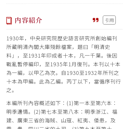
内容紹介
引用
1930年，中央研究院歷史語言研究所創始編刊
所藏明清內閣大庫殘餘檔案，題曰「明清史
料」，至1931年印成者十本，凡一千葉。後因
戰亂暫停編印，至1935年1月復刊。本刊以十本
為一編，以甲乙為次。自1930至1932年所刊之
十本為甲編。此為乙編。丙丁以下，當循序刊行
之。
本編所刊內容概述如下：(1)第一本至第六本：
明季邊情。(2)第七本至第八本：明季浙江、福
建、廣東三省的海賊、山寇、紅夷、倭患，及
雲、貴、四川三省的土司。(3)第九本至第十