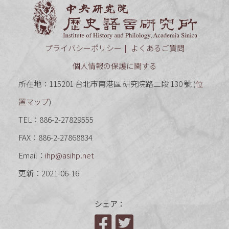
中央研究
プライバシーポリシー
よくあるご質問
個人情報の保護に関する
所在地：115201 台北市南港區 研究院路二段 130 號 (
位
置マップ
)
TEL：886-2-27829555
FAX：886-2-27868834
Email：
ihp@asihp.net
更新：2021-06-16
シェア：
Facebook
Twitter