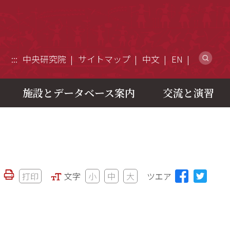
ウ
:::
中央研究院
サイトマップ
中文
EN
施設とデータベース案内
交流と演習
打印
文字
小
中
大
ツエア