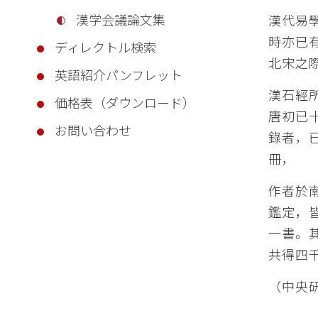
漢学会議論文集
漢代易
時亦已
ディレクトル検索
北宋之
英語紹介パンフレット
漢石經
価格表（ダウンロード）
唐初已
お問い合わせ
錄者，
冊，
作者於
鑑定，
一書。
共得四
（中央