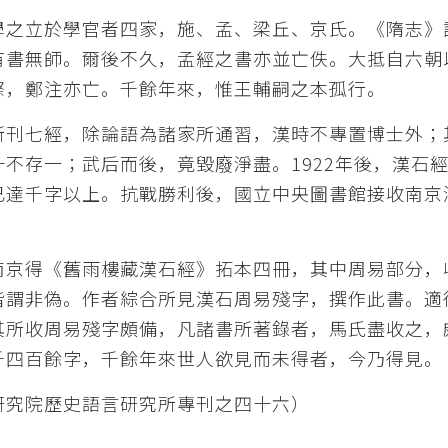
學之立於學官者四家，施、孟、梁丘、京氏。《隋志》
有書無師。爾後不久，孟經之書亦並亡佚。大抵自六朝
際，鄭注亦亡。千餘年來，惟王輔嗣之本孤行。
所刊七經，除論語為諸家所通習，漢時不專置博士外；
十不存一；武后而後，竟毀廢淨盡。1922年後，漢石
已達千字以上。抗戰勝利後，國立中央圖書館接收南京
南京得《舊雨樓藏漢石經》拓本四冊，其中周易部分，
皆謂非偽。作者綜合所見漢石周易殘字，撰作此書。適
其所收周易殘字頗備，凡諸書所著錄者，馬氏盡收之，
千四百餘字，千餘年來世人欲見而未得者，今乃得見。
研究院歷史語言研究所專刊之四十六）