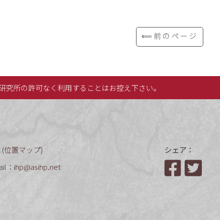
⟸前のページ
研究所の許可なく利用することはお控え下さい。
(
位置マップ
)
シェア：
ail：
ihp@asihp.net
Facebook
Twit