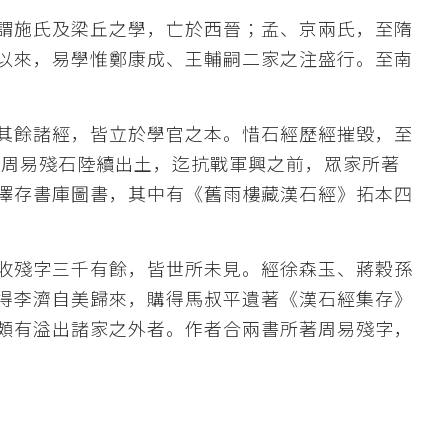
謂施氏及梁丘之學，亡於西晉；孟、京兩氏，至隋
以來，易學惟鄭康成、王輔嗣二家之注盛行。至南
其餘諸經，皆立於學官之本。惜石經歷經摧毀，至
經周易殘石陸續出土，迄抗戰軍興之前，眾家所著
澤存書庫圖書，其中有《舊雨樓藏漢石經》拓本四
收殘字三千有餘，皆世所未見。經徐森玉、蔣穀孫
得李濟自美歸來，購得馬叔平遺著《漢石經集存》
頗有溢出諸家之外者。作者合兩書所著周易殘字，