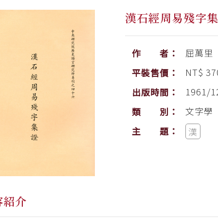
漢石經周易殘字
屈萬里
作 者：
NT$ 37
平裝售價：
1961/1
出版時間：
文字學
類 別：
主 題：
漢
容紹介