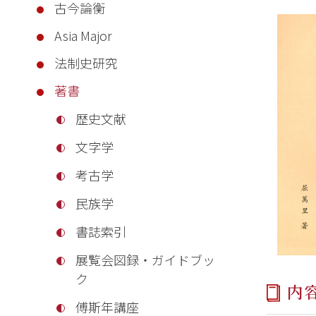
古今論衡
Asia Major
法制史研究
著書
歴史文献
文字学
考古学
民族学
書誌索引
展覧会図録・ガイドブッ
ク
内
傅斯年講座