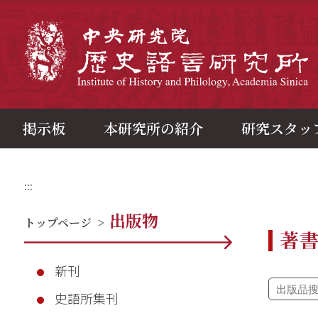
メ
イ
ン
中
コ
ン
テ
ン
ツ
ブ
ロ
ッ
ク
掲示板
本研究所の紹介
研究スタッ
:::
出版物
トップページ
>
著
新刊
史語所集刊