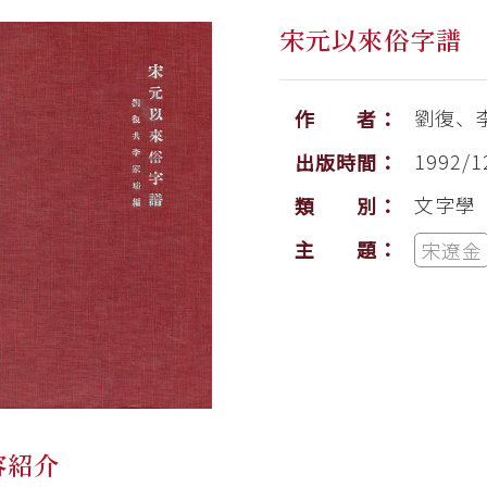
宋元以來俗字譜
劉復、
作 者：
1992/1
出版時間：
文字學
類 別：
主 題：
宋遼金
容紹介