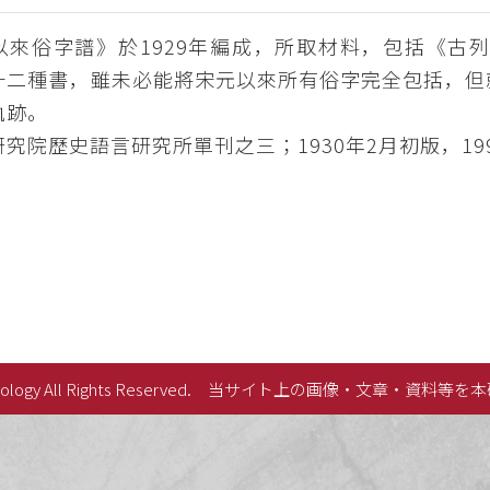
以來俗字譜》於1929年編成，所取材料，包括《古
十二種書，雖未必能將宋元以來所有俗字完全包括，但
軌跡。
究院歷史語言研究所單刊之三；1930年2月初版，19
lology All Rights Reserved.
当サイト上の画像・文章・資料等を本