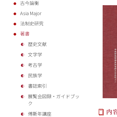
古今論衡
Asia Major
法制史研究
著書
歴史文献
文字学
考古学
民族学
書誌索引
展覧会図録・ガイドブッ
ク
内
傅斯年講座