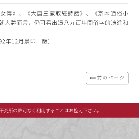
列女傳》、《大唐三藏取經詩話》、《京本通俗小
就大體而言，仍可看出這八九百年間俗字的演進和
92年12月景印一版）
⟸前のページ
研究所の許可なく利用することはお控え下さい。