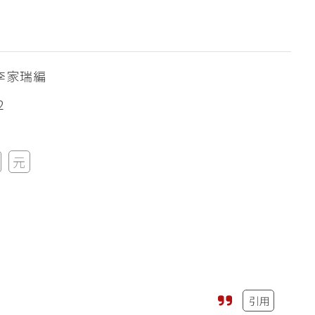
李家瑞編
2
元
引用