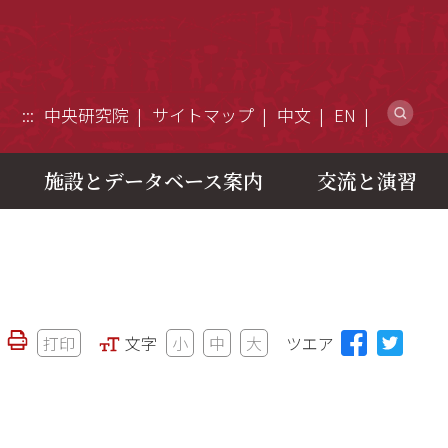
ウ
:::
中央研究院
サイトマップ
中文
EN
施設とデータベース案内
交流と演習
打印
文字
小
中
大
ツエア