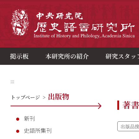
メ
イ
ン
中
コ
ン
テ
ン
ツ
ブ
ロ
ッ
ク
掲示板
本研究所の紹介
研究スタッ
:::
出版物
トップページ
>
著
新刊
史語所集刊