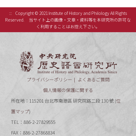
:::
Copyright © 2021 Institute of History and Philology All Rights
Reserved.
当サイト上の画像・文章・資料等を本研究所の許可な
く利用することはお控え下さい。
中央研究
プライバシーポリシー
よくあるご質問
個人情報の保護に関する
所在地：115201 台北市南港區 研究院路二段 130 號 (
位
置マップ
)
TEL：886-2-27829555
FAX：886-2-27868834