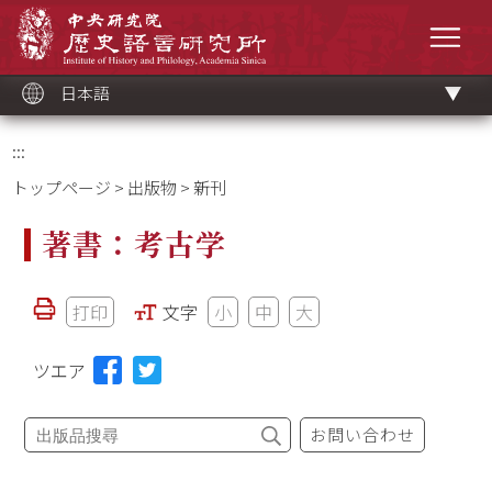
メ
中央研究院歷史語言研究所
イ
メニ
ン
コ
ン
テ
ン
ツ
日本語
ブ
ロ
ッ
ク
:::
トップページ
>
出版物
> 新刊
著書：考古学
打印
文字
小
中
大
ツエア
お問い合わせ