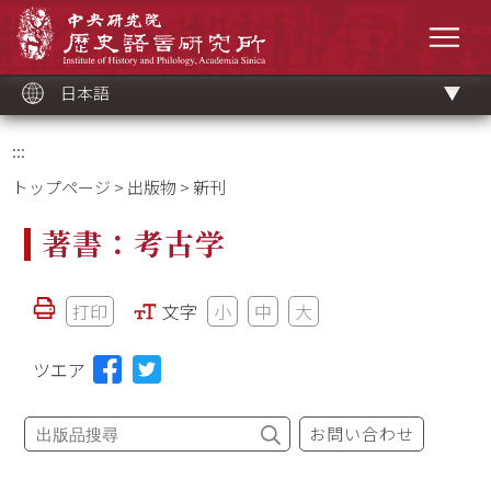
メ
中央研究院歷史語言研究所
イ
メニ
ン
コ
ン
テ
ン
ツ
日本語
ブ
ロ
ッ
ク
:::
トップページ
>
出版物
> 新刊
著書：考古学
打印
文字
小
中
大
ツエア
お問い合わせ