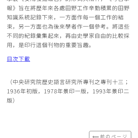
報》旨在將歷年來各處田野工作辛勤積累的田野
知識系統記錄下來，一方面作每一個工作的結
束，另一方面也為後來學者作一個參考。將這些
不同的紀錄彙集起來，再由史學家自由的比較採
用，是印行這個刊物的重要旨趣。
目次下載
（中央研究院歷史語言研究所專刊之專刊十三；
1936年初版，1978年景印一版，1993年景印二
版）
⟸前のページ