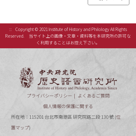
:::
Copyright © 2021 Institute of History and Philology All Rights
Reserved.
当サイト上の画像・文章・資料等を本研究所の許可な
く利用することはお控え下さい。
中央研究
プライバシーポリシー
よくあるご質問
個人情報の保護に関する
所在地：115201 台北市南港區 研究院路二段 130 號 (
位
置マップ
)