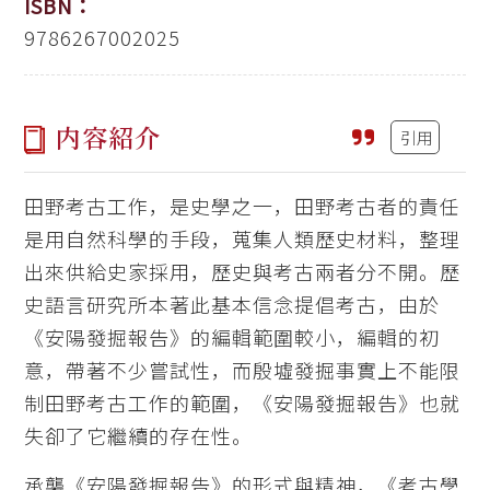
ISBN：
9786267002025
内容紹介
引用
田野考古工作，是史學之一，田野考古者的責任
是用自然科學的手段，蒐集人類歷史材料，整理
出來供給史家採用，歷史與考古兩者分不開。歷
史語言研究所本著此基本信念提倡考古，由於
《安陽發掘報告》的編輯範圍較小，編輯的初
意，帶著不少嘗試性，而殷墟發掘事實上不能限
制田野考古工作的範圍，《安陽發掘報告》也就
失卻了它繼續的存在性。
承襲《安陽發掘報告》的形式與精神，《考古學