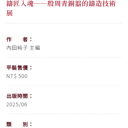
鑄匠入魂──殷周青銅器的鑄造技術
展
作 者：
內田純子 主編
平裝售價：
NT$ 500
出版時間：
2025/06
類 別：