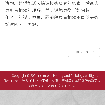
遺物。希望能透過鑄造技術層面的探索，增進大
眾對青銅器的理解，並引導觀眾從「如何製
作？」的嶄新視角，認識殷周青銅器不同於美術
鑑賞的另一面貌。
⟸前のページ
:::
Copyright © 2021 Institute of History and Philology All Rights
Reserved.
当サイト上の画像・文章・資料等を本研究所の許可な
く利用することはお控え下さい。