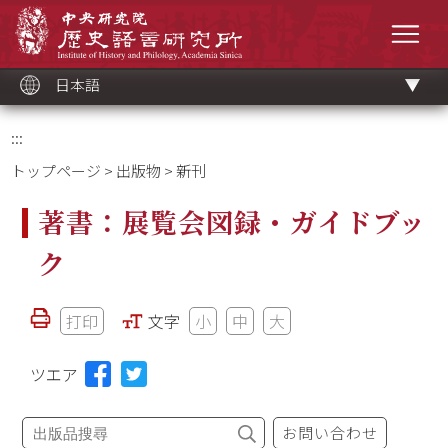
メ
中央研究院歷史語言研究所
イ
メニ
ン
コ
ン
テ
ン
ツ
日本語
ブ
ロ
ッ
ク
:::
トップページ
>
出版物
> 新刊
著書：展覧会図録・ガイドブッ
ク
打印
文字
小
中
大
ツエア
お問い合わせ