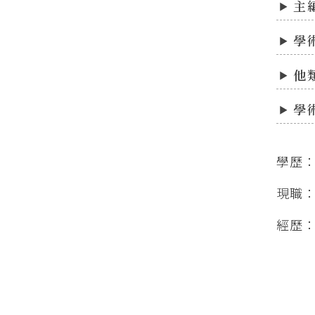
主
學
他
學
學歷
現職：本
經歷：本