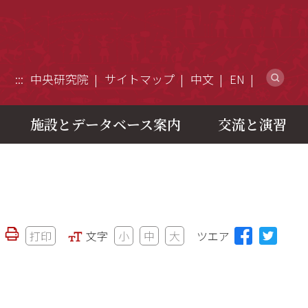
ウ
:::
中央研究院
サイトマップ
中文
EN
施設とデータベース案内
交流と演習
打印
文字
小
中
大
ツエア