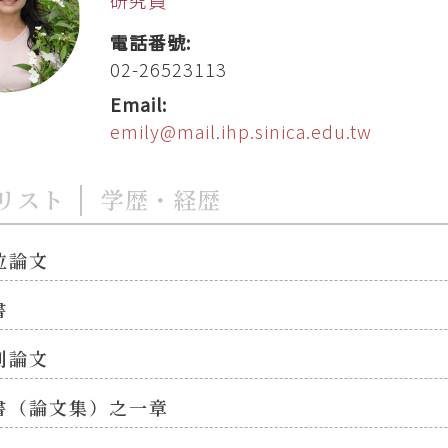
電話番號:
02-26523113
Email:
emily@mail.ihp.sinica.edu.tw
リスト
学歴・経歴
位論文
書
刊論文
書（論文集）之一章