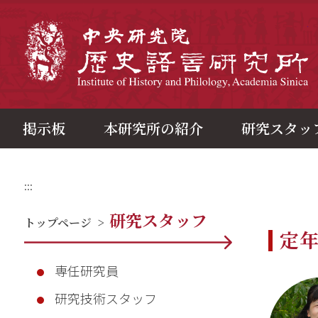
メ
イ
ン
中
コ
ン
テ
ン
ツ
ブ
ロ
ッ
ク
掲示板
本研究所の紹介
研究スタッ
:::
研究スタッフ
トップページ
>
定
専任研究員
研究技術スタッフ