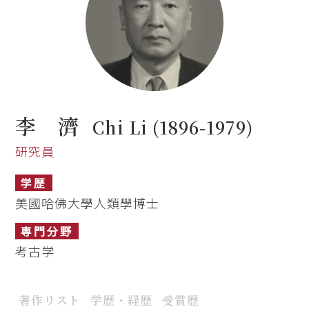
李 濟
Chi Li (1896-1979)
研究員
学歴
美國哈佛大學人類學博士
専門分野
考古学
著作リスト
学歴・経歴
受賞歴