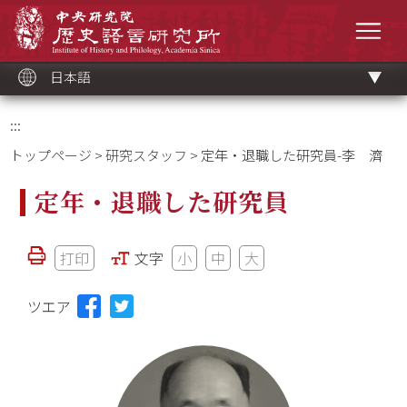
メ
中央研究院歷史語言研究所
イ
メニ
ン
コ
ン
テ
ン
ツ
日本語
ブ
ロ
ッ
ク
:::
トップページ
>
研究スタッフ
> 定年・退職した研究員-李 濟
定年・退職した研究員
打印
文字
小
中
大
ツエア