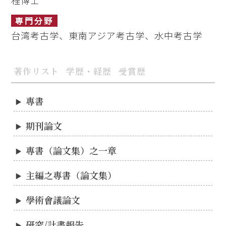
程博士
専門分野
台湾考古学、東南アジア考古学、水中考古学
著作リスト
学歴・経歴
受賞歴
專書
期刊論文
專書（論文集）之一章
主編之專書（論文集）
學術會議論文
研究/計畫報告