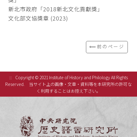
新北市政府「2018新北文化貢獻獎」
文化部文協獎章 (2023)
⟸前のページ
:::
Copyright © 2021 Institute of History and Philology All Rights
Reserved.
当サイト上の画像・文章・資料等を本研究所の許可な
く利用することはお控え下さい。
中央研究