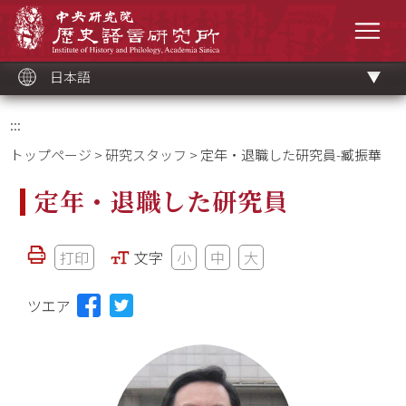
メ
中央研究院歷史語言研究所
イ
メニ
ン
コ
ン
テ
ン
ツ
日本語
ブ
ロ
ッ
ク
:::
トップページ
>
研究スタッフ
> 定年・退職した研究員-臧振華
定年・退職した研究員
打印
文字
小
中
大
ツエア