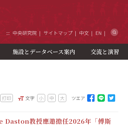
ウ
:::
中央研究院
サイトマップ
中文
EN
施設とデータベース案内
交流と演習
打印
文字
小
中
大
ツエア
Lineに
 Daston教授應邀擔任2026年「傅斯