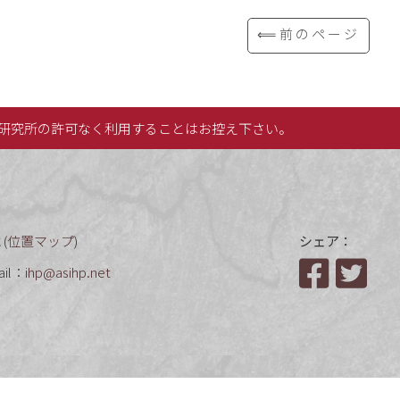
⟸前のページ
研究所の許可なく利用することはお控え下さい。
(
位置マップ
)
シェア：
ail：
ihp@asihp.net
Facebook
Twit