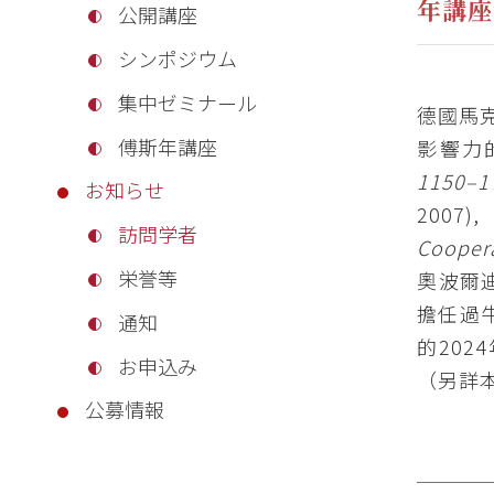
年講座 
公開講座
シンポジウム
集中ゼミナール
德國馬克
傅斯年講座
影響力
1150–
お知らせ
2007),
訪問学者
Cooper
栄誉等
奧波爾迪
擔任過
通知
的20
お申込み
（另詳
公募情報