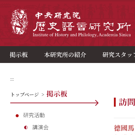
メ
イ
ン
中
コ
ン
テ
ン
ツ
ブ
ロ
ッ
ク
掲示板
本研究所の紹介
研究スタッ
:::
掲示板
トップページ
>
訪
研究活動
德國馬
講演会