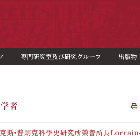
央研究院歷史語言研究所
フ
専門研究室及び研究グループ
出版物
問学者
克斯•普朗克科學史研究所榮譽所長Lorraine