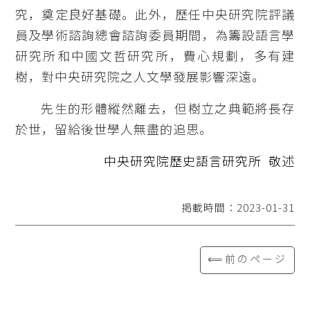
究，奠定良好基礎。此外，歷任中央研究院評議
員及學術諮詢總會諮詢委員期間，為籌設語言學
研究所和中國文哲研究所，費心規劃，多有建
樹，對中央研究院之人文學發展影響深遠。
先生的形體縱然離去，但樹立之典範將長存
於世，留給後世學人無盡的追思。
中央研究院歷史語言研究所 敬述
掲載時間：2023-01-31
⟸前のページ