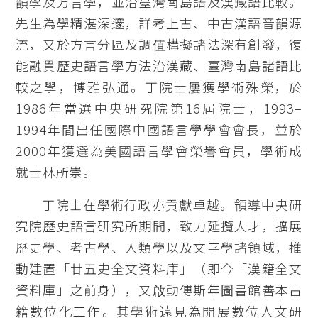
韻學及方言學，並治臺灣南島語及漢藏語比較。
先生為學精湛深邃，詳考上古、中古漢語音韻源
流，又於方言分區及調值構擬諸法深有創發，復
能融貫歷史語言學方法治漢藏、臺灣南島諸語比
較之學，博雅弘通。丁院士屢獲學術殊榮，於
1986年當選中央研究院第16屆院士，1993–
1994年間出任國際中國語言學學會會長，並於
2000年獲選為美國語言學會榮譽會員，學術成
就士林所崇。
丁院士在學術行政亦貢獻卓越。領導中央研
究院歷史語言研究所期間，致力延攬人才，擴展
歷史學、考古學、人類學以及文字學諸領域，推
動建置「廿五史全文資料庫」（即今「漢籍全文
資料庫」之前身），又啟動傅斯年圖書館善本古
籍數位化工作。其學術遠見為開展數位人文研