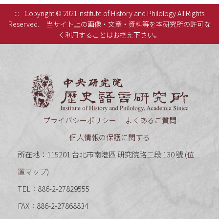
:::
Copyright © 2021 Institute of History and Philology All Rights
Reserved.
当サイト上の画像・文章・資料等を本研究所の許可な
く利用することはお控え下さい。
中央研究
プライバシーポリシー
よくあるご質問
個人情報の保護に関する
所在地：115201 台北市南港區 研究院路二段 130 號 (
位
置マップ
)
TEL：886-2-27829555
FAX：886-2-27868834