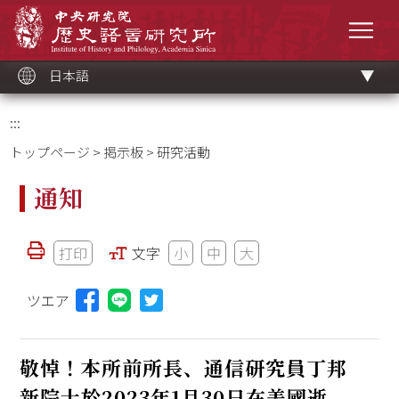
メ
中央研究院歷史語言研究所
イ
メニ
ン
コ
ン
テ
ン
ツ
日本語
ブ
ロ
ッ
ク
:::
トップページ
>
掲示板
> 研究活動
通知
打印
文字
小
中
大
ツエア
Lineに投稿する(新しいウィンドウを開く)
敬悼！本所前所長、通信研究員丁邦
新院士於2023年1月30日在美國逝