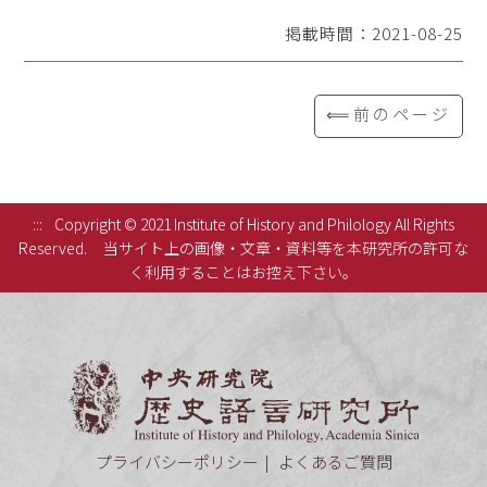
掲載時間：2021-08-25
⟸前のページ
:::
Copyright © 2021 Institute of History and Philology All Rights
Reserved.
当サイト上の画像・文章・資料等を本研究所の許可な
く利用することはお控え下さい。
中央研究
プライバシーポリシー
よくあるご質問