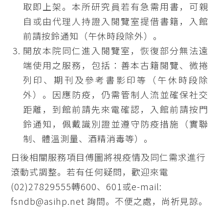
取即上架。本所研究員若有急需用書，可親
自或由代理人持證入閱覽室提借書籍，入館
前請按鈴通知（午休時段除外）。
開放本院同仁進入閱覽室，恢復部分無法遠
端使用之服務，包括：善本古籍閱覽、微捲
列印、期刊及參考書影印等（午休時段除
外）。因應防疫，仍需管制人流並確保社交
距離，到館前請先來電確認，入館前請按門
鈴通知，佩戴識別證並遵守防疫措施（實聯
制、體溫測量、酒精消毒等）。
日後相關服務項目傅圖將視疫情及同仁需求進行
滾動式調整。若有任何疑問，歡迎來電
(02)27829555轉600、601或e-mail:
fsndb@asihp.net 詢問。不便之處，尚祈見諒。