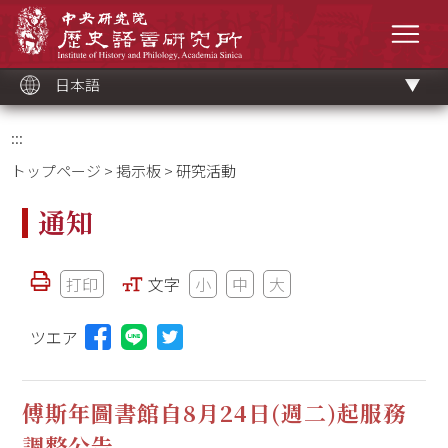
メ
中央研究院歷史語言研究所
イ
メニ
ン
コ
ン
テ
ン
ツ
日本語
ブ
ロ
ッ
ク
:::
トップページ
>
掲示板
> 研究活動
通知
打印
文字
小
中
大
ツエア
Lineに投稿する(新しいウィンドウを開く)
傅斯年圖書館自8月24日(週二)起服務
調整公告