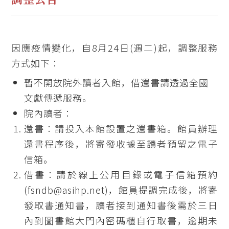
因應疫情變化，自8月24日(週二)起，調整服務
方式如下：
暫不開放院外讀者入館，借還書請透過全國
文獻傳遞服務。
院內讀者：
還書：請投入本館設置之還書箱。館員辦理
還書程序後，將寄發收據至讀者預留之電子
信箱。
借書：請於線上公用目錄或電子信箱預約
(fsndb@asihp.net)，館員提調完成後，將寄
發取書通知書，讀者接到通知書後需於三日
內到圖書館大門內密碼櫃自行取書，逾期未