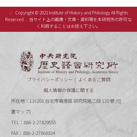
:::
Copyright © 2021 Institute of History and Philology All Rights
Reserved.
当サイト上の画像・文章・資料等を本研究所の許可な
く利用することはお控え下さい。
中央研究
プライバシーポリシー
よくあるご質問
個人情報の保護に関する
所在地：115201 台北市南港區 研究院路二段 130 號 (
位
置マップ
)
TEL：886-2-27829555
FAX：886-2-27868834