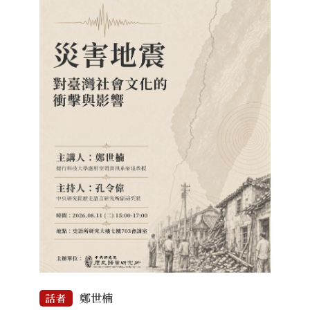
鄭世楠
話者