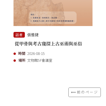
張惟捷
話者
從甲骨與考古窺探上古巫術與巫俗
時間
2026-08-15
場所
文物館5F會議室
⟸前のページ