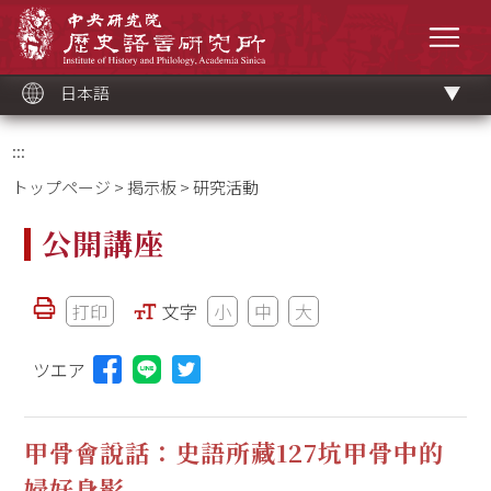
メ
中央研究院歷史語言研究所
イ
メニ
ン
コ
ン
テ
ン
ツ
日本語
ブ
ロ
ッ
ク
:::
トップページ
>
掲示板
> 研究活動
公開講座
打印
文字
小
中
大
ツエア
Lineに投稿する(新しいウィンドウを開く)
甲骨會說話：史語所藏127坑甲骨中的
婦好身影