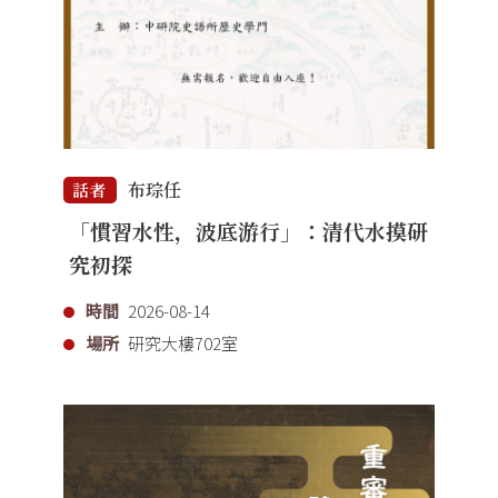
布琮任
話者
「慣習水性，波底游行」：清代水摸研
究初探
時間
2026-08-14
場所
研究大樓702室