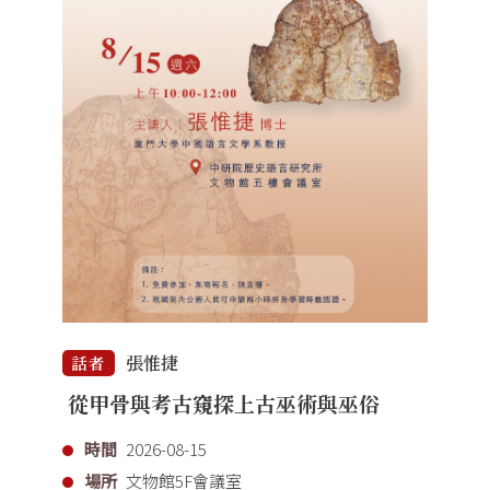
張惟捷
話者
從甲骨與考古窺探上古巫術與巫俗
時間
2026-08-15
場所
文物館5F會議室