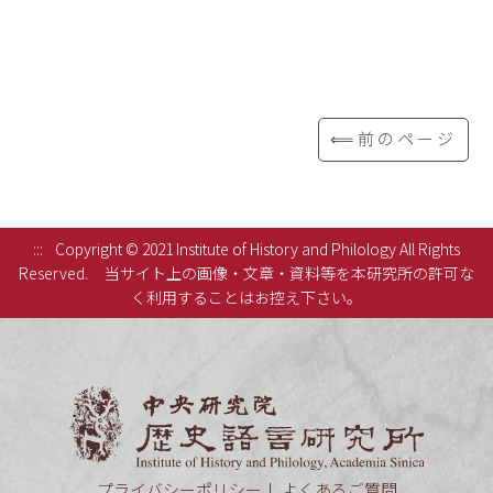
⟸前のページ
:::
Copyright © 2021 Institute of History and Philology All Rights
Reserved.
当サイト上の画像・文章・資料等を本研究所の許可な
く利用することはお控え下さい。
中央研究
プライバシーポリシー
よくあるご質問