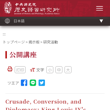
メ
中央研究院歷史語言研究所
イ
メニ
ン
コ
ン
テ
ン
ツ
日本語
ブ
ロ
ッ
ク
:::
トップページ
>
掲示板
> 研究活動
公開講座
打印
文字
小
中
大
ツエア
Lineに投稿する(新しいウィンドウを開く)
Crusade, Conversion, and
Diplomacy: King Louis IX's