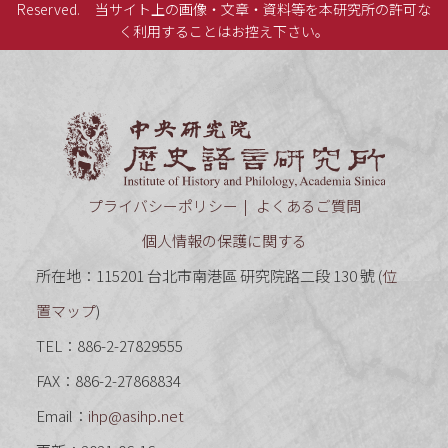
Reserved.
当サイト上の画像・文章・資料等を本研究所の許可な
く利用することはお控え下さい。
中央研究
プライバシーポリシー
よくあるご質問
個人情報の保護に関する
所在地：115201 台北市南港區 研究院路二段 130 號 (
位
置マップ
)
TEL：886-2-27829555
FAX：886-2-27868834
Email：
ihp@asihp.net