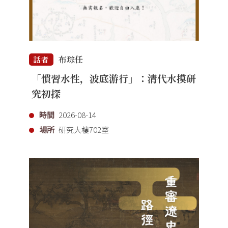
布琮任
話者
「慣習水性，波底游行」：清代水摸研
究初探
時間
2026-08-14
場所
研究大樓702室