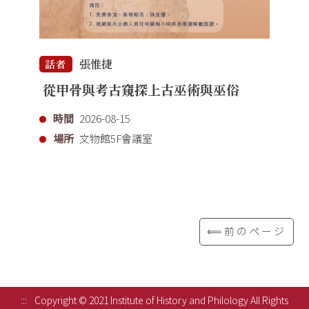
張惟捷
話者
從甲骨與考古窺探上古巫術與巫俗
時間
2026-08-15
場所
文物館5F會議室
⟸前のページ
:::
Copyright © 2021 Institute of History and Philology All Rights