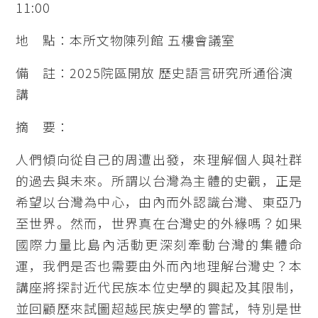
11:00
地 點：本所文物陳列館 五樓會議室
備 註：2025院區開放 歷史語言研究所通俗演
講
摘 要：
人們傾向從自己的周遭出發，來理解個人與社群
的過去與未來。所謂以台灣為主體的史觀，正是
希望以台灣為中心，由內而外認識台灣、東亞乃
至世界。然而，世界真在台灣史的外緣嗎？如果
國際力量比島內活動更深刻牽動台灣的集體命
運，我們是否也需要由外而內地理解台灣史？本
講座將探討近代民族本位史學的興起及其限制，
並回顧歷來試圖超越民族史學的嘗試，特別是世