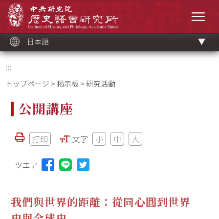
メ
中央研究院歷史語言研究所
イ
メニ
ン
コ
ン
テ
ン
ツ
日本語
ブ
ロ
ッ
ク
:::
トップページ
>
掲示板
> 研究活動
公開講座
打印
文字
小
中
大
ツエア
Lineに投稿する(新しいウィンドウを開く)
我們與世界的距離：從同心圓到世界
史與全球史