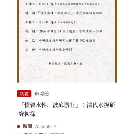
布琮任
話者
「慣習水性，波底游行」：清代水摸研
究初探
時間
2026-08-14