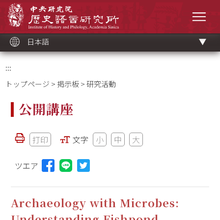
メ
中央研究院歷史語言研究所
イ
メニ
ン
コ
ン
テ
ン
ツ
日本語
ブ
ロ
ッ
ク
:::
トップページ
>
掲示板
> 研究活動
公開講座
打印
文字
小
中
大
ツエア
Lineに投稿する(新しいウィンドウを開く)
Archaeology with Microbes:
Understanding Fishpond