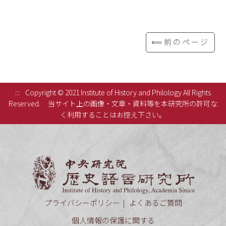
⟸前のページ
:::
Copyright © 2021 Institute of History and Philology All Rights
Reserved.
当サイト上の画像・文章・資料等を本研究所の許可な
く利用することはお控え下さい。
中央研究
プライバシーポリシー
よくあるご質問
個人情報の保護に関する