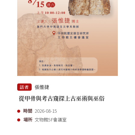
張惟捷
話者
從甲骨與考古窺探上古巫術與巫俗
時間
2026-08-15
場所
文物館5F會議室