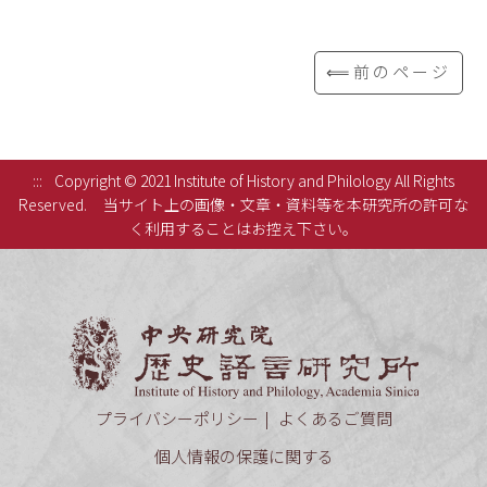
⟸前のページ
:::
Copyright © 2021 Institute of History and Philology All Rights
Reserved.
当サイト上の画像・文章・資料等を本研究所の許可な
く利用することはお控え下さい。
中央研究
プライバシーポリシー
よくあるご質問
個人情報の保護に関する