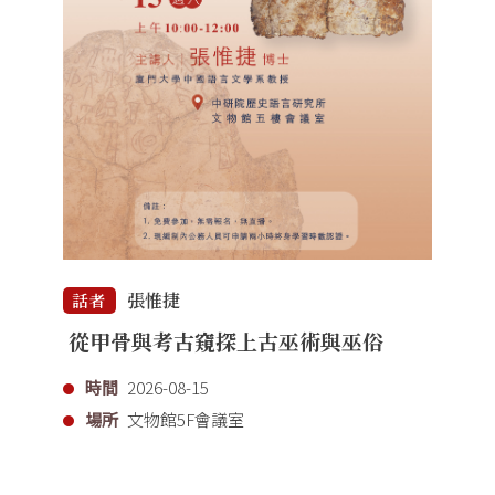
張惟捷
話者
從甲骨與考古窺探上古巫術與巫俗
時間
2026-08-15
場所
文物館5F會議室