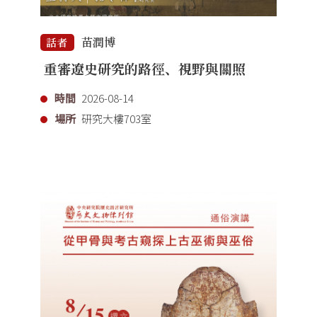
苗潤博
話者
重審遼史研究的路徑、視野與關照
時間
2026-08-14
場所
研究大樓703室