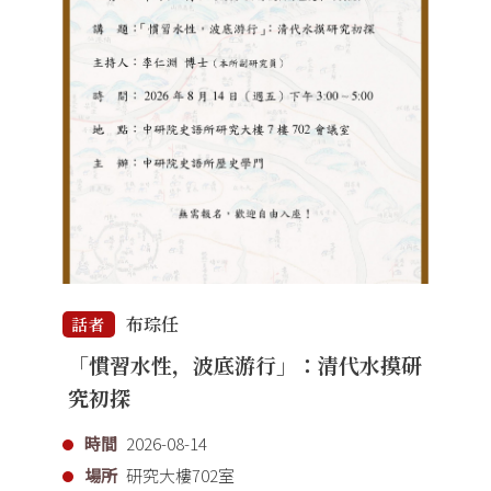
布琮任
話者
「慣習水性，波底游行」：清代水摸研
究初探
時間
2026-08-14
場所
研究大樓702室