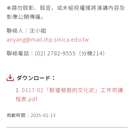
❈請勿錄影、錄音，或未經授權擅將演講內容及
影像公開傳播。
聯絡人：沈小姐
anyang@mail.ihp.sinica.edu.tw
聯絡電話：(02) 2782-9555（分機214）
ダウンロード：
0117-02「殷墟發掘的文化史」工作坊議
程表.pdf
掲載時間：2025-01-13