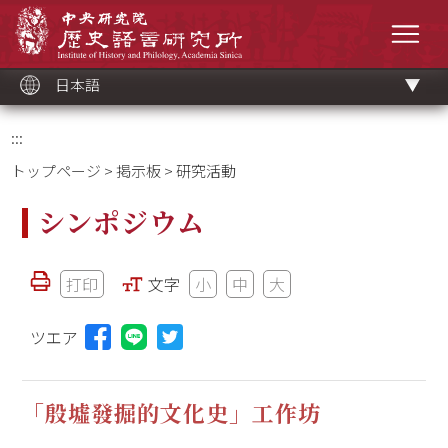
メ
中央研究院歷史語言研究所
イ
メニ
ン
コ
ン
テ
ン
ツ
日本語
ブ
ロ
ッ
ク
:::
トップページ
>
掲示板
> 研究活動
シンポジウム
打印
文字
小
中
大
ツエア
Lineに投稿する(新しいウィンドウを開く)
「殷墟發掘的文化史」工作坊