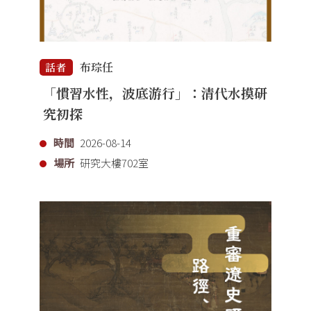
布琮任
話者
「慣習水性，波底游行」：清代水摸研
究初探
時間
2026-08-14
場所
研究大樓702室