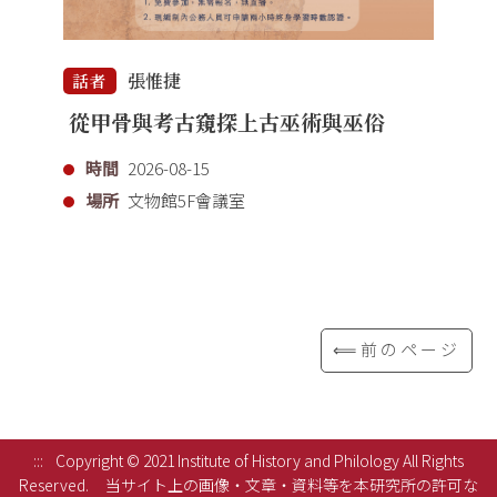
張惟捷
話者
從甲骨與考古窺探上古巫術與巫俗
時間
2026-08-15
場所
文物館5F會議室
⟸前のページ
:::
Copyright © 2021 Institute of History and Philology All Rights
Reserved.
当サイト上の画像・文章・資料等を本研究所の許可な