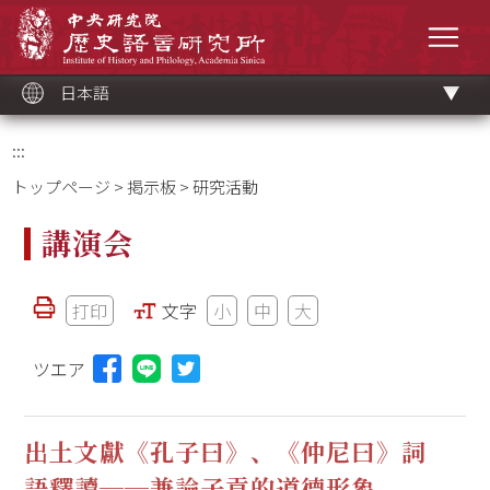
メ
中央研究院歷史語言研究所
イ
メニ
ン
コ
ン
テ
ン
ツ
日本語
ブ
ロ
ッ
ク
:::
トップページ
>
掲示板
> 研究活動
講演会
打印
文字
小
中
大
ツエア
Lineに投稿する(新しいウィンドウを開く)
出土文獻《孔子曰》、《仲尼曰》詞
語釋讀──兼論子貢的道德形象