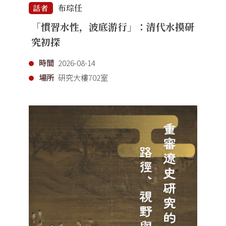
布琮任
話者
「慣習水性，波底游行」：清代水摸研
究初探
時間
2026-08-14
場所
研究大樓702室