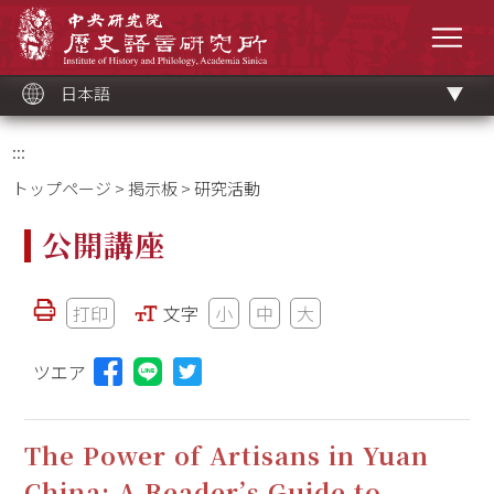
メ
中央研究院歷史語言研究所
イ
メニ
ン
コ
ン
テ
ン
ツ
日本語
ブ
ロ
ッ
ク
:::
トップページ
>
掲示板
> 研究活動
公開講座
打印
文字
小
中
大
ツエア
Lineに投稿する(新しいウィンドウを開く)
The Power of Artisans in Yuan
China: A Reader’s Guide to