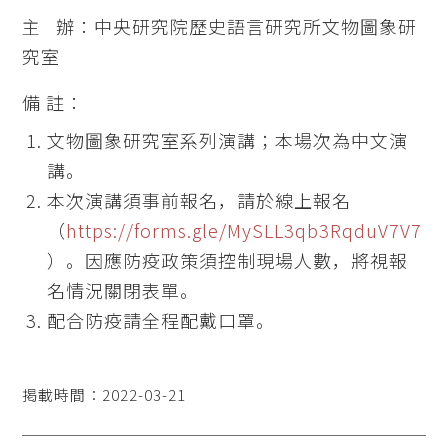
主 辦：中央研究院歷史語言研究所文物圖象研
究室
備 註：
文物圖象研究室系列演講；本場次為中文演
講。
本次演講須事前報名，請於線上報名
（
https://forms.gle/MySLL3qb3RqduV7V7
）。因應防疫政策須控制現場人數，將視報
名情況關閉表單。
配合防疫請全程配戴口罩。
掲載時間：2022-03-21