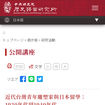
メ
中央研究院歷史語言研究所
イ
メニ
ン
コ
ン
テ
ン
ツ
日本語
ブ
ロ
ッ
ク
:::
トップページ
>
掲示板
> 研究活動
公開講座
打印
文字
小
中
大
ツエア
Lineに投稿する(新しいウィンドウを開く)
近代台灣青年雕塑家與日本留學：
1920年代到1940年代