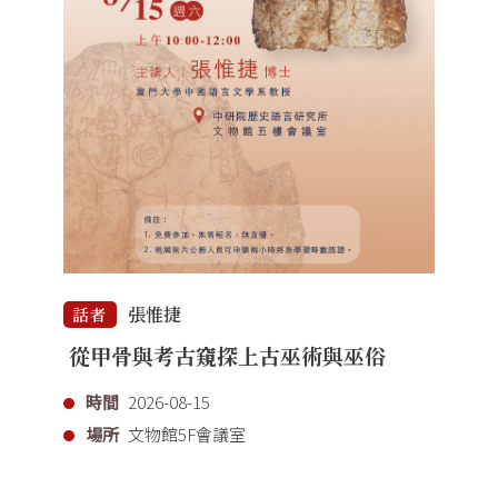
張惟捷
話者
從甲骨與考古窺探上古巫術與巫俗
時間
2026-08-15
場所
文物館5F會議室