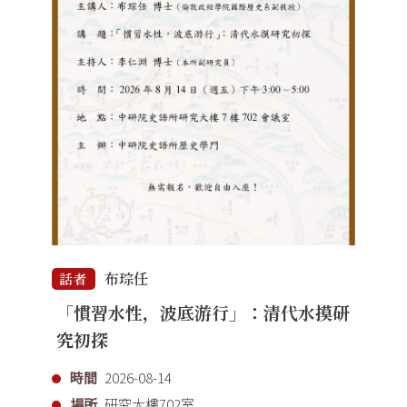
布琮任
話者
「慣習水性，波底游行」：清代水摸研
究初探
時間
2026-08-14
場所
研究大樓702室