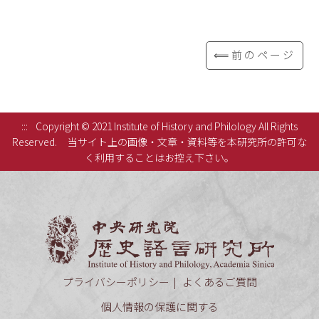
⟸前のページ
:::
Copyright © 2021 Institute of History and Philology All Rights
Reserved.
当サイト上の画像・文章・資料等を本研究所の許可な
く利用することはお控え下さい。
中央研究
プライバシーポリシー
よくあるご質問
個人情報の保護に関する