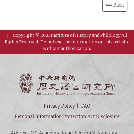
⟸ Back
:::
Copyright © 2021 Institute of History and Philology All
Rights Reserved.
Do not use the information on this website
without authorization.
Institut
Privacy Policy
FAQ
Personal Information Protection Act Disclosure
Address: 130 Academia Road, Section 2, Nankang,