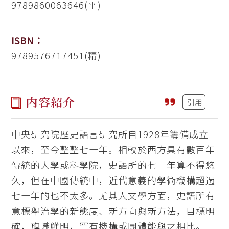
9789860063646(平)
ISBN：
9789576717451(精)
内容紹介
引用
中央研究院歷史語言研究所自1928年籌備成立
以來，至今整整七十年。相較於西方具有數百年
傳統的大學或科學院，史語所的七十年算不得悠
久，但在中國傳統中，近代意義的學術機構超過
七十年的也不太多。尤其人文學方面，史語所有
意標舉治學的新態度、新方向與新方法，目標明
確，旗幟鮮明，罕有機構或團體能與之相比。