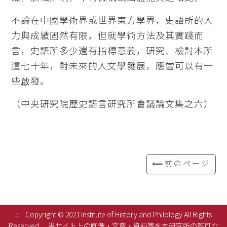
不論在中國學術界或世界東方學界，史語所的人
力與成績固然有限，但就學術方法及其實踐而
言，史語所多少還有指標意義，研究、檢討本所
這七十年，對未來的人文學發展，應當可以有一
些啟發。
（中央研究院歷史語言研究所會議論文集之六）
⟸前のページ
:::
Copyright © 2021 Institute of History and Philology All Rights
Reserved.
当サイト上の画像・文章・資料等を本研究所の許可な