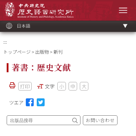
メ
中央研究院歷史語言研究所
イ
メニ
ン
コ
ン
テ
ン
ツ
日本語
ブ
ロ
ッ
ク
:::
トップページ
>
出版物
> 新刊
著書：歴史文献
打印
文字
小
中
大
ツエア
お問い合わせ