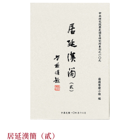
居延漢簡（貳）