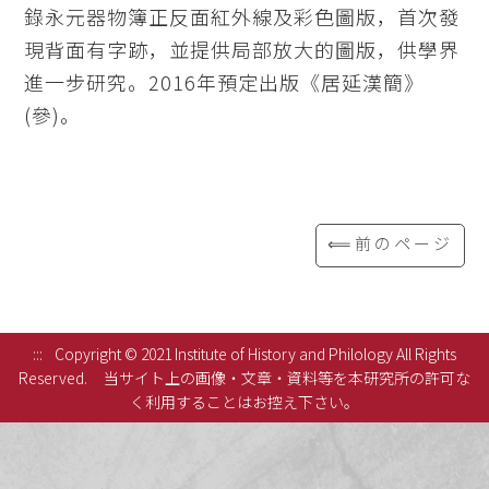
錄永元器物簿正反面紅外線及彩色圖版，首次發
現背面有字跡，並提供局部放大的圖版，供學界
進一步研究。2016年預定出版《居延漢簡》
(參)。
⟸前のページ
:::
Copyright © 2021 Institute of History and Philology All Rights
Reserved.
当サイト上の画像・文章・資料等を本研究所の許可な
く利用することはお控え下さい。