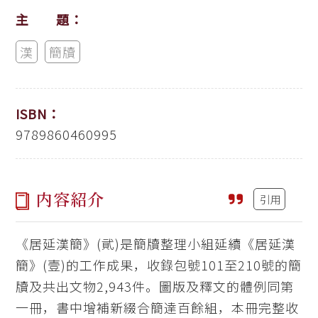
主 題：
漢
簡牘
ISBN：
9789860460995
内容紹介
引用
《居延漢簡》(貮)是簡牘整理小組延續《居延漢
簡》(壹)的工作成果，收錄包號101至210號的簡
牘及共出文物2,943件。圖版及釋文的體例同第
一冊，書中增補新綴合簡達百餘組，本冊完整收