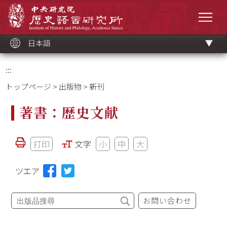
メ
中央研究院歷史語言研究所
イ
メニ
ン
コ
ン
テ
ン
ツ
日本語
ブ
ロ
ッ
ク
:::
トップページ
>
出版物
> 新刊
著書：歴史文献
打印
文字
小
中
大
ツエア
お問い合わせ