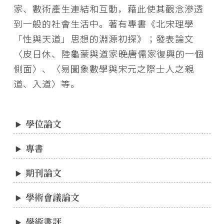
家、數術產生連結和互動，藉此使其觀念滲透
到一般的社會生活中。著有專書《北宋理學
「性與天道」思想的淵源初探》；發表論文
〈皮日休、陸龜蒙與道家――晚唐儒家復興的一個
側面〉、〈易圖象數學與宋元之際士人之親
道、入道〉等。
學位論文
專書
期刊論文
學術會議論文
學術書評