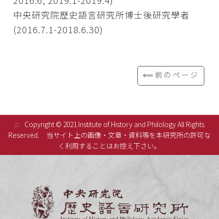
2016.6, 2019.1-2019.4)
中央研究院歷史語言研究所博士後研究學者
(2016.7.1-2018.6.30)
⟸前のページ
:::
Copyright © 2021 Institute of History and Philology All Rights
Reserved.
当サイト上の画像・文章・資料等を本研究所の許可な
く利用することはお控え下さい。
中央研究