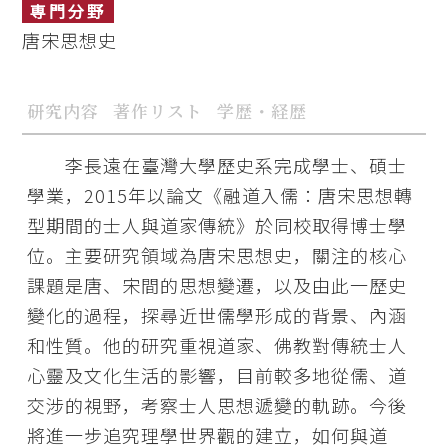
専門分野
唐宋思想史
研究内容
著作リスト
学歴・経歴
李長遠在臺灣大學歷史系完成學士、碩士
學業，2015年以論文《融道入儒：唐宋思想轉
型期間的士人與道家傳統》於同校取得博士學
位。主要研究領域為唐宋思想史，關注的核心
課題是唐、宋間的思想變遷，以及由此一歷史
變化的過程，探尋近世儒學形成的背景、內涵
和性質。他的研究重視道家、佛教對傳統士人
心靈及文化生活的影響，目前較多地從儒、道
交涉的視野，考察士人思想遞變的軌跡。今後
將進一步追究理學世界觀的建立，如何與道