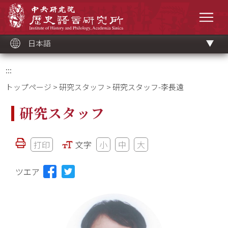
メ
中央研究院歷史語言研究所
イ
メニ
ン
コ
ン
テ
ン
ツ
日本語
ブ
ロ
ッ
ク
:::
トップページ
>
研究スタッフ
> 研究スタッフ-李長遠
研究スタッフ
打印
文字
小
中
大
ツエア