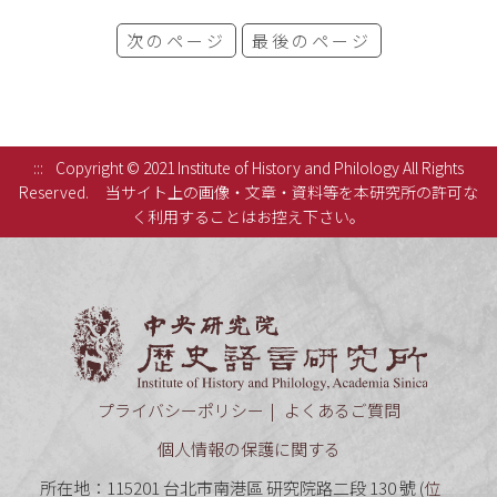
次のページ
最後のページ
:::
Copyright © 2021 Institute of History and Philology All Rights
Reserved.
当サイト上の画像・文章・資料等を本研究所の許可な
く利用することはお控え下さい。
中央研究
プライバシーポリシー
よくあるご質問
個人情報の保護に関する
所在地：115201 台北市南港區 研究院路二段 130 號 (
位