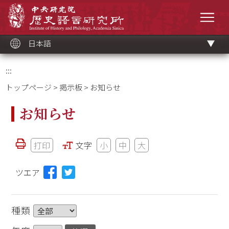
メ
中央研究院歷史語言研究所
イ
メニ
ン
コ
ン
テ
ン
ツ
日本語
ブ
ロ
ッ
ク
:::
トップページ
>
掲示板
> お知らせ
お知らせ
打印
文字
小
中
大
ツエア
種類