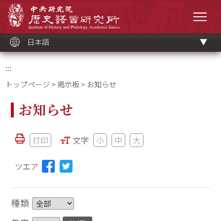
メ
中央研究院歷史語言研究所
イ
メニ
ン
コ
ン
テ
ン
ツ
日本語
ブ
ロ
ッ
ク
:::
トップページ
>
掲示板
> お知らせ
お知らせ
打印
文字
小
中
大
ツエア
種類