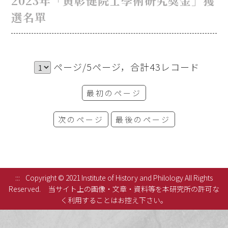
2023年「黃彰健院士學術研究獎金」獲
選名單
ページ/5ページ，合計43レコード
最初のページ
次のページ
最後のページ
:::
Copyright © 2021 Institute of History and Philology All Rights
Reserved.
当サイト上の画像・文章・資料等を本研究所の許可な
く利用することはお控え下さい。