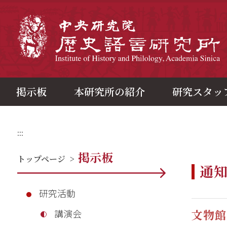
メ
イ
ン
中
コ
ン
テ
ン
ツ
ブ
ロ
ッ
ク
掲示板
本研究所の紹介
研究スタッ
:::
掲示板
トップページ
>
通
研究活動
文物館
講演会