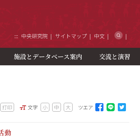
ウェブ
:::
中央研究院
サイトマップ
中文
施設とデータベース案内
交流と演習
打印
文字
小
中
大
ツエア
Lineに
活動