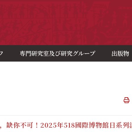
央研究院歷史語言研究所
フ
専門研究室及び研究グループ
出版物
知
，缺你不可！2025年518國際博物館日系列