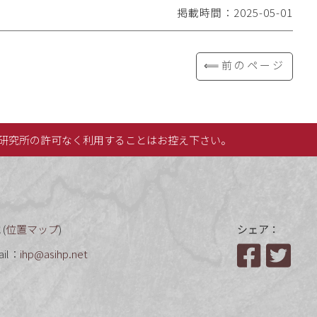
掲載時間：2025-05-01
⟸前のページ
研究所の許可なく利用することはお控え下さい。
(
位置マップ
)
シェア：
ail：
ihp@asihp.net
Facebook
Twit