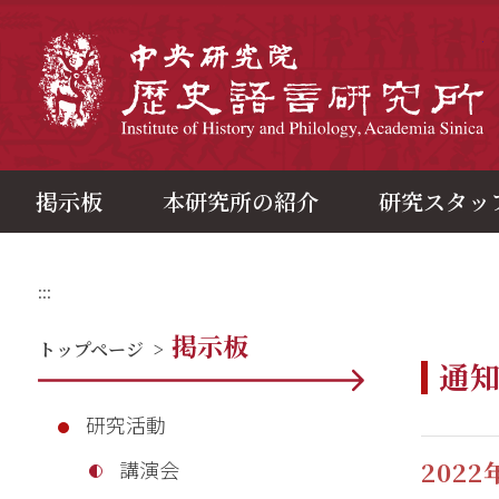
メ
イ
ン
中
コ
ン
テ
ン
ツ
ブ
ロ
ッ
ク
掲示板
本研究所の紹介
研究スタッ
:::
掲示板
トップページ
>
通
研究活動
202
講演会