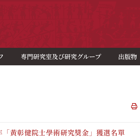
央研究院歷史語言研究所
フ
専門研究室及び研究グループ
出版物
知
2年「黃彰健院士學術研究獎金」獲選名單