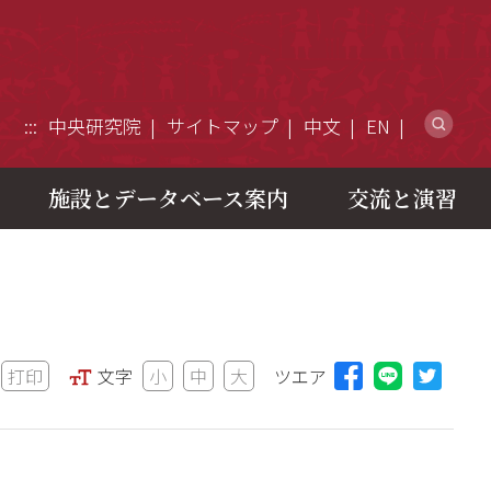
ウ
:::
中央研究院
サイトマップ
中文
EN
施設とデータベース案内
交流と演習
打印
文字
小
中
大
ツエア
Lineに