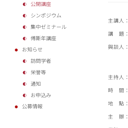
公開講座
シンポジウム
主講人
集中ゼミナール
講 題
傅斯年講座
與談人
お知らせ
胡曉真
訪問学者
黃淑莉
栄誉等
主持人
通知
時 間：2
お申込み
地 點
公募情報
主 辦