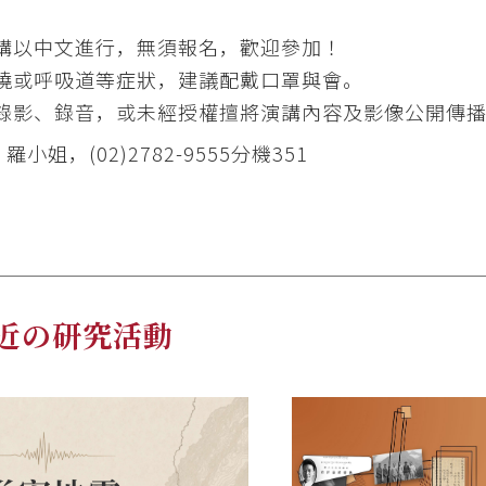
講以中文進行，無須報名，歡迎參加！
燒或呼吸道等症狀，建議配戴口罩與會。
錄影、錄音，或未經授權擅將演講內容及影像公開傳
小姐，(02)2782-9555分機351
近の研究活動