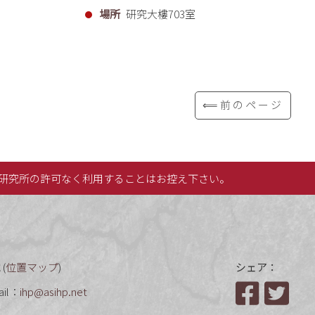
場所
研究大樓703室
⟸前のページ
研究所の許可なく利用することはお控え下さい。
(
位置マップ
)
シェア：
ail：
ihp@asihp.net
Facebook
Twit