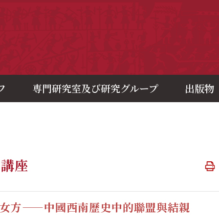
央研究院歷史語言研究所
フ
専門研究室及び研究グループ
出版物
開講座
女方——中國西南歷史中的聯盟與結親