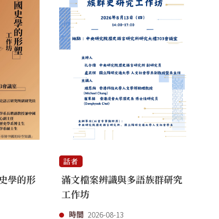
話者
話
史學的形
滿文檔案辨識與多語族群研究
「
工作坊
代
時間
2026-08-13