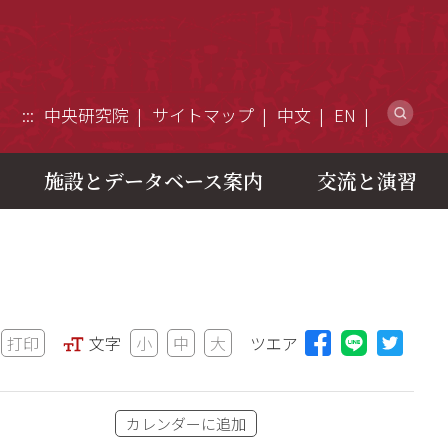
ウ
:::
中央研究院
サイトマップ
中文
EN
施設とデータベース案内
交流と演習
打印
文字
小
中
大
ツエア
Lineに
カレンダーに追加