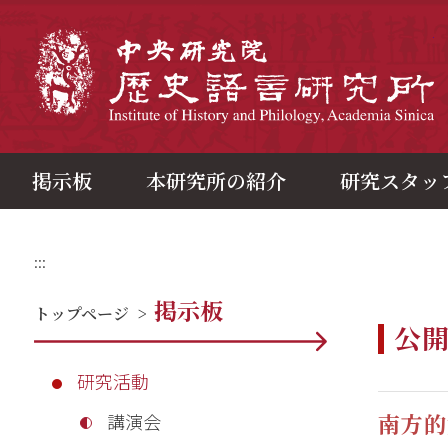
メ
イ
ン
中
コ
ン
テ
ン
ツ
ブ
ロ
ッ
ク
掲示板
本研究所の紹介
研究スタッ
:::
掲示板
トップページ
>
公
研究活動
南方的
講演会