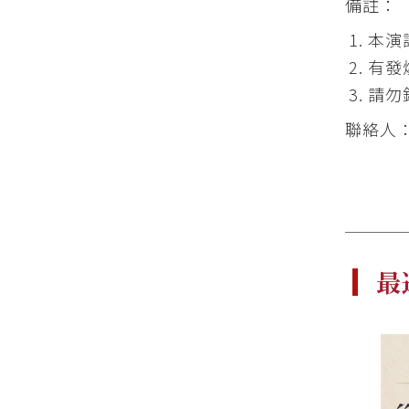
備註：
本演
有發
請勿
聯絡人：羅
最