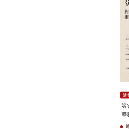
話
災
擊