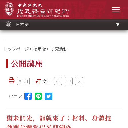
メ
中央研究院歷史語言研究所
イ
メニ
ン
コ
ン
テ
ン
ツ
日本語
ブ
ロ
ッ
ク
:::
トップページ
>
掲示板
> 研究活動
公開講座
打印
文字
小
中
大
ツエア
Lineに投稿する(新しいウィンドウを開く)
猶未開光，龍就來了：材料、身體技
藝與台灣當代米龍創作