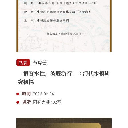
布琮任
話者
「慣習水性，波底游行」：清代水摸研
究初探
時間
2026-08-14
場所
研究大樓702室