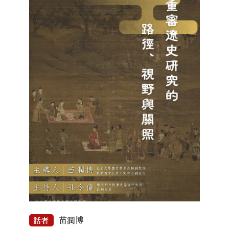
苗潤博
話者