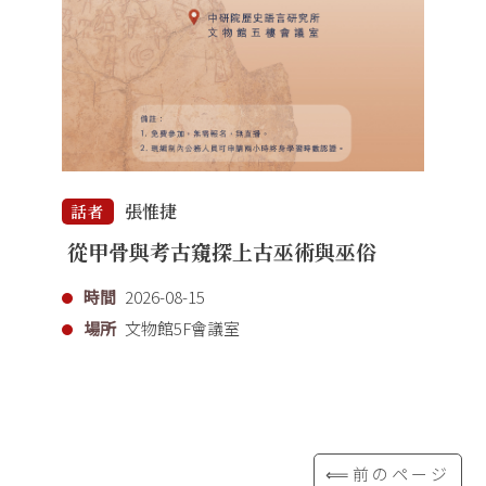
張惟捷
話者
從甲骨與考古窺探上古巫術與巫俗
時間
2026-08-15
場所
文物館5F會議室
⟸前のページ