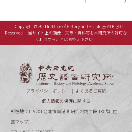
:::
Copyright © 2021 Institute of History and Philology All Rights
Reserved.
当サイト上の画像・文章・資料等を本研究所の許可な
く利用することはお控え下さい。
中央研究
プライバシーポリシー
よくあるご質問
個人情報の保護に関する
所在地：115201 台北市南港區 研究院路二段 130 號 (
位
置マップ
)
TEL：886-2-27829555