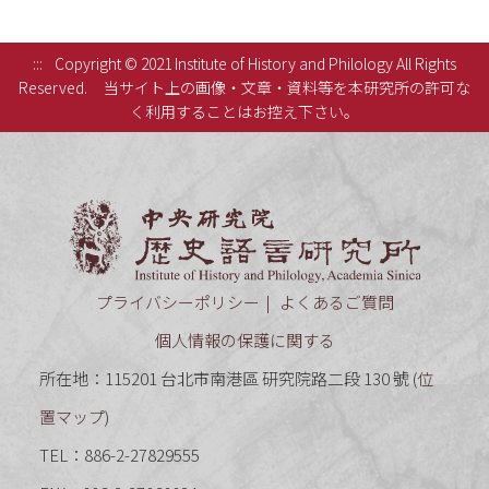
:::
Copyright © 2021 Institute of History and Philology All Rights
Reserved.
当サイト上の画像・文章・資料等を本研究所の許可な
く利用することはお控え下さい。
中央研究
プライバシーポリシー
よくあるご質問
個人情報の保護に関する
所在地：115201 台北市南港區 研究院路二段 130 號 (
位
置マップ
)
TEL：886-2-27829555