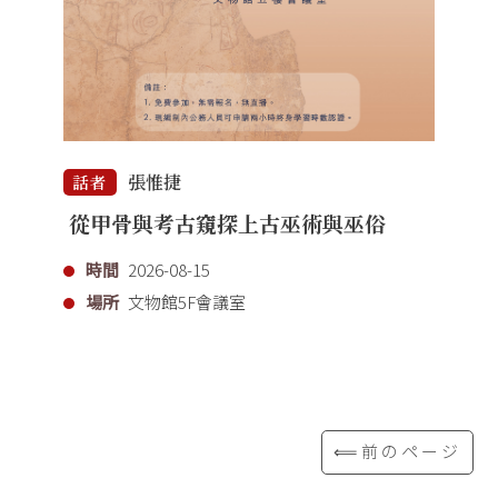
張惟捷
話者
從甲骨與考古窺探上古巫術與巫俗
時間
2026-08-15
場所
文物館5F會議室
⟸前のページ