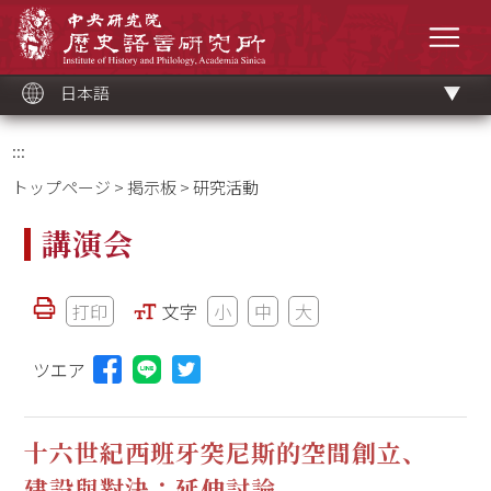
メ
中央研究院歷史語言研究所
イ
メニ
ン
コ
ン
テ
ン
ツ
日本語
ブ
ロ
ッ
ク
:::
トップページ
>
掲示板
> 研究活動
講演会
打印
文字
小
中
大
ツエア
Lineに投稿する(新しいウィンドウを開く)
十六世紀西班牙突尼斯的空間創立、
建設與對決：延伸討論