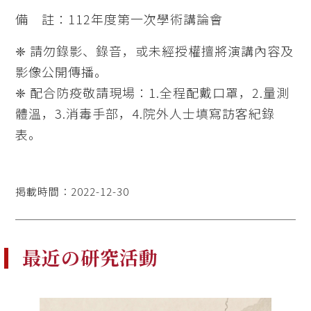
備 註：112年度第一次學術講論會
❈ 請勿錄影、錄音，或未經授權擅將演講內容及
影像公開傳播。
❈ 配合防疫敬請現場：1.全程配戴口罩，2.量測
體溫，3.消毒手部，4.院外人士填寫訪客紀錄
表。
掲載時間：2022-12-30
最近の研究活動