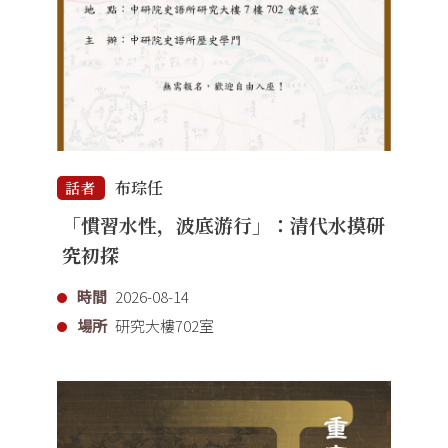
布琮任
話者
「慣習水性，波底游行」：清代水摸研
究初探
時間
2026-08-14
場所
研究大樓702室