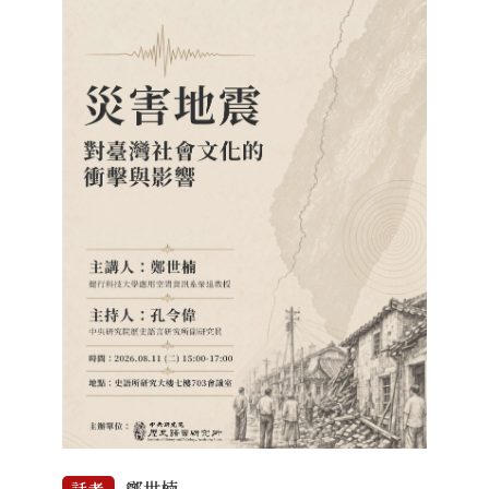
鄭世楠
話者