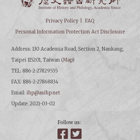
Privacy Policy
FAQ
Personal Information Protection Act Disclosure
Address: 130 Academia Road, Section 2, Nankang,
Taipei 115201, Taiwan (
Map
)
TEL: 886-2-27829555
FAX: 886-2-27868834
Email:
ihp@asihp.net
Update: 2021-03-02
Follow us:
Facebook
Twitter