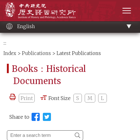
Main
Institute of History and Philology, Academia 
content
men
English
:::
Index
>
Publications
> Latest Publications
Books：Historical
Documents
Print
Font Size
S
M
L
Share to