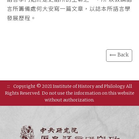
言所籌備處何大安寫一篇文章，以誌本所語言學
發展歷程。
⟸ Back
:::
Copyright © 2021 Institute of History and Philology All
Rights Reserved.
Do not use the information on this website
without authorization.
Institut