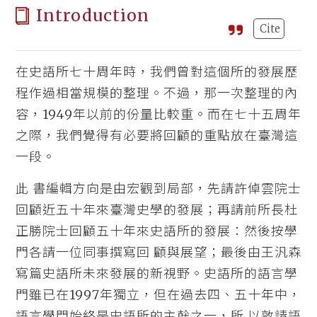
Introduction
Cite
在史語所七十周年時，我們曾對這個所的發展歷
程作過相當規模的整理。不過，那一次整理的內
容，1949年以前的份量比較重。而在七十五周年
之際，我們覺得有必要將回顧的重點放在臺灣這
一段。
此 書編輯方向是由宏觀到局部，先請許倬雲院士
回顧近五十年來臺灣史學的發展；再請前所長杜
正勝院士回顧五十年來史語所的發展：然後按學
門各請一位同事撰寫回 顧與展望；最後由王汎森
寫篇史語所未來發展的新視野。史語所的語言學
門雖已在1997年獨立，但在過去四、五十年中，
語言學門始終是史語所的主榦之一，所 以敦請語