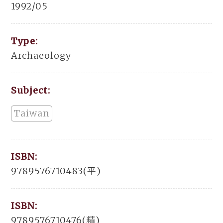
1992/05
Type:
Archaeology
Subject:
Taiwan
ISBN:
9789576710483(平)
ISBN:
9789576710476(精)