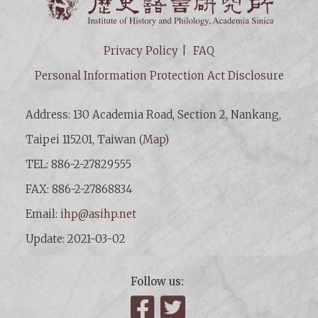
Privacy Policy
FAQ
Personal Information Protection Act Disclosure
Address: 130 Academia Road, Section 2, Nankang,
Taipei 115201, Taiwan (
Map
)
TEL: 886-2-27829555
FAX: 886-2-27868834
Email:
ihp@asihp.net
Update: 2021-03-02
Follow us:
Facebook
Twitter