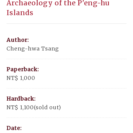
Archaeology of the P'eng-hu
Islands
Author:
Cheng-hwa Tsang
Paperback:
NT$ 1,000
Hardback:
NT$ 1,100(sold out)
Date: