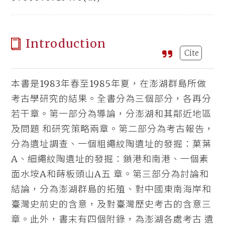
Introduction
Cite
本書是1983年春至1985年夏，在澎湖群島所做
考古學研究的結果。全書分為三個部分，各再分
若干章。第一部分為導論，分澎湖和其鄰近地區
及問題 和研究策略兩章。第二部分為考古報告，
分為遺址調查、一個粗繩紋陶遺址的發掘：菓葉
A、細繩紋陶遺址的發掘：鎖港和南港、一個素
面水垵A和蒔板頭山A五 章。第三部分為討論和
結論，分為澎湖群島的拓殖、對中國東南海岸和
臺灣史前史的含意，及對臺灣歷史考古的含意三
章。此外，書末有四個附錄，為澎湖各處考古 遺