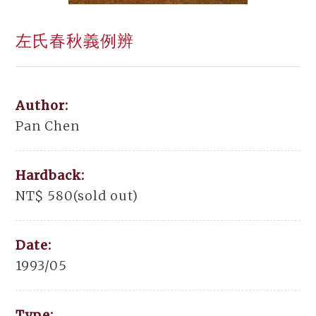
左氏春秋義例辨
Author:
Pan Chen
Hardback:
NT$ 580(sold out)
Date:
1993/05
Type: