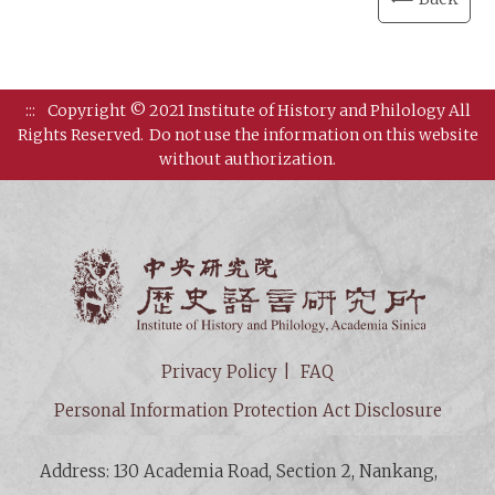
:::
Copyright © 2021 Institute of History and Philology All
Rights Reserved.
Do not use the information on this website
without authorization.
Institut
Privacy Policy
FAQ
Personal Information Protection Act Disclosure
Address: 130 Academia Road, Section 2, Nankang,