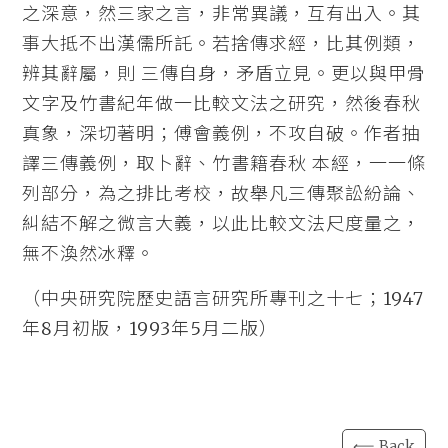
之深意，然三家之言，非常異議，互有出入。其
事大抵不出漢儒所託。若捨傳求經，比其例類，
辨其辭屬，則 三傳自身，矛盾立見。更以與甲骨
文字及竹書紀年做一比較文法之研究，然後春秋
真象，深切著明；傅會義例，不攻自破。作者抽
譯三傳義例，取卜辭、竹書籍春秋 本經，一一條
列部分，為之排比考校，故舉凡三傳聚訟紛論、
糾結不解之微言大義，以此比較文法尺度量之，
無不渙然冰釋。
（中央研究院歷史語言研究所專刊之十七；1947
年8月初版，1993年5月二版）
⟸ Back