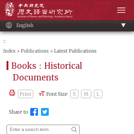
Main
Institute of History and Philology, Academia 
content
men
English
:::
Index
>
Publications
> Latest Publications
Books：Historical
Documents
Print
Font Size
S
M
L
Share to