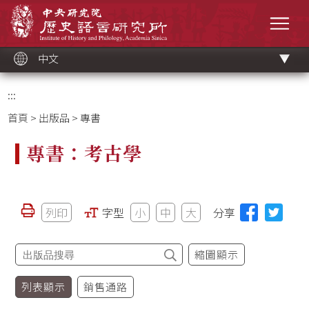
跳
中央研究院歷史語言研究所
到
選單
主
要
內
容
區
塊
中文
:::
首頁
>
出版品
> 專書
專書：考古學
列印
字型
小
中
大
分享
縮圖顯示
列表顯示
銷售通路