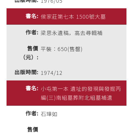
1976/05
侯家莊第七本 1500號大墓
梁思永遺稿，高去尋輯補
平裝：650(售罄)
1974/12
小屯第一本 遺址的發現與發掘丙
編(三)南組墓葬附北組墓補遺
石璋如