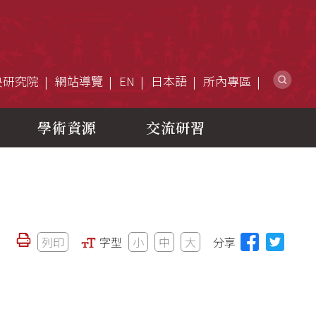
網
央研究院
網站導覽
EN
日本語
所內專區
學術資源
交流研習
列印
字型
小
中
大
分享