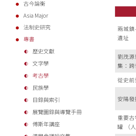
古今論衡
Asia Major
法制史研究
兩城鎮
遺址
專書
歷史文獻
劉茂源
文字學
集：跨
考古學
從史前
民族學
安陽發
目錄與索引
展覽圖錄與導覽手冊
重要古
傅斯年講座
罐 （
漢學會議論文集