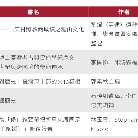
書名
作者
劉燿（尹達）遺稿
——山東日照縣兩城鎮之龍山文化
悌、欒豐實暨安陽
整理
博士臺灣考古與民俗學紀念文
李匡悌、邱鴻霖編
世紀與跨國境的學術傳承
到歷史 臺灣東半部的文化樣相
郭素秋主編
石璋如遺稿，李匡
掘簡史
忠美輯補
物「侈口縮頸單把折肩束腰圈足
林玉雲、Stéphan
人面陶罐）」修復報告
Nisole