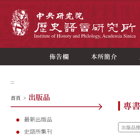
跳
到
主
中
要
內
容
區
塊
佈告欄
本所簡介
:::
出版品
首頁
>
專
最新出版品
史語所集刊