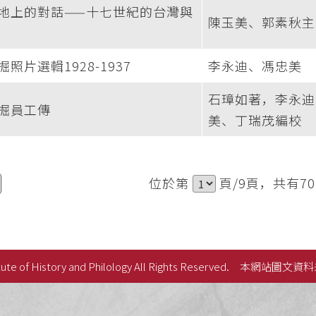
地上的對話——十七世紀的台灣與
陳玉美、郭素秋主
照片選輯1928-1937
李永迪、馮忠美
石璋如著，李永迪
掘員工傳
美、丁瑞茂編校
位於第
頁/9頁，共有7
ute of History and Philology All Rights Reserved.
本網站圖文資料