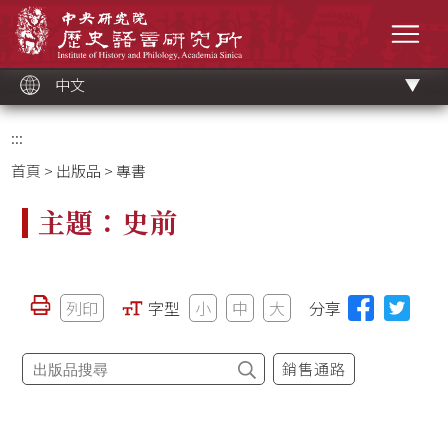
跳
中央研究院歷史語言研究所
到
選單
主
要
內
容
區
塊
中文
:::
首頁
>
出版品
> 專書
主題：史前
列印
字型
小
中
大
分享
銷售通路