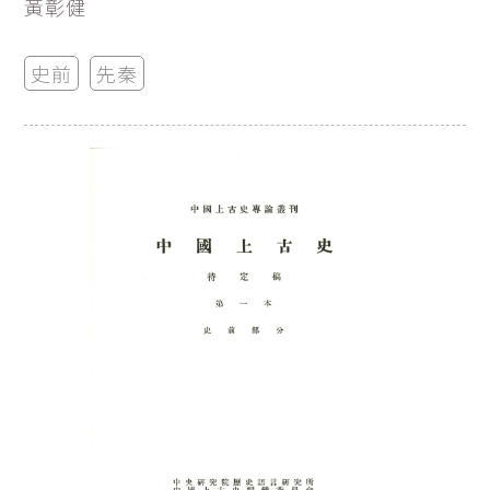
黃彰健
史前
先秦