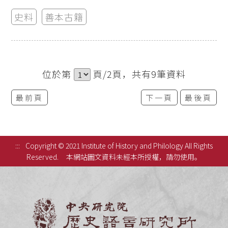
史料
善本古籍
位於第
頁/2頁，共有9筆資料
最前頁
下一頁
最後頁
:::
Copyright © 2021 Institute of History and Philology All Rights
Reserved.
本網站圖文資料未經本所授權，請勿使用。
中央研究