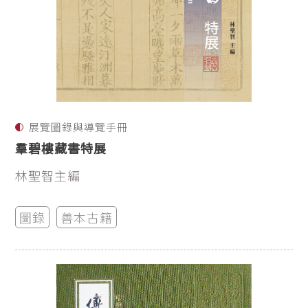
展覽圖錄與導覽手冊
羣碧樓藏書特展
林聖智主編
圖錄
善本古籍