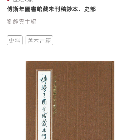
傅斯年圖書館藏未刊稿鈔本．史部
劉錚雲主編
史料
善本古籍