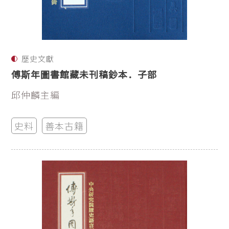
歷史文獻
傅斯年圖書館藏未刊稿鈔本．子部
邱仲麟主編
史料
善本古籍