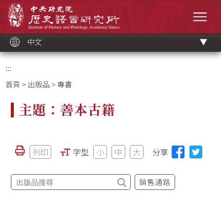
跳
中央研究院歷史語言研究所
到
選單
主
要
內
容
區
塊
中文
:::
首頁
>
出版品
> 專書
主題：善本古籍
列印
字型
小
中
大
分享
銷售通路