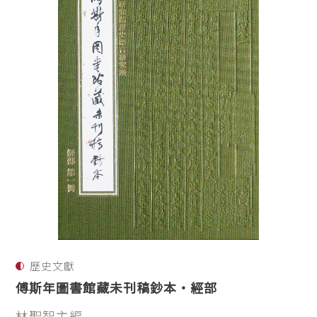
歷史文獻
傅斯年圖書館藏未刊稿鈔本・經部
林聖智主編