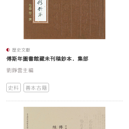
歷史文獻
傅斯年圖書館藏未刊稿鈔本．集部
劉錚雲主編
史料
善本古籍