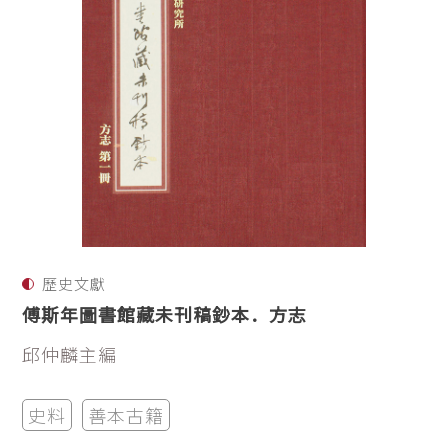
歷史文獻
傅斯年圖書館藏未刊稿鈔本．方志
邱仲麟主編
史料
善本古籍