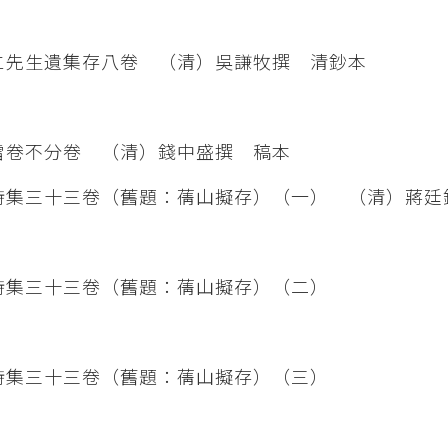
先生遺集存八卷 （清）吳謙牧撰 清鈔本
卷不分卷 （清）錢中盛撰 稿本
集三十三卷（舊題：蒨山擬存）（一） （清）蔣廷
集三十三卷（舊題：蒨山擬存）（二）
詩集三十三卷（舊題：蒨山擬存）（