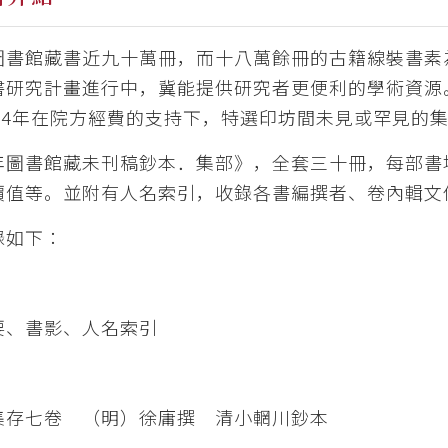
圖書館藏書近九十萬冊，而十八萬餘冊的古籍線裝書素
書研究計畫進行中，冀能提供研究者更便利的學術資源。館
014年在院方經費的支持下，特選印坊間未見或罕見的集
年圖書館藏未刊稿鈔本．集部》，全套三十冊，每部書
價值等。並附有人名索引，收錄各書編撰者、卷內輯文
錄如下：
要、書影、人名索引
存七卷 （明）徐庸撰 清小輞川鈔本