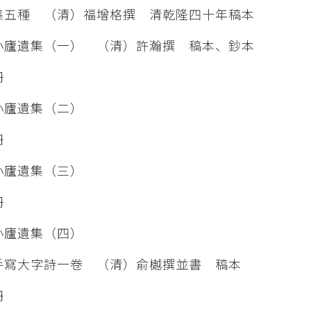
五種 （清）福增格撰 清乾隆四十年稿本
廬遺集（一） （清）許瀚撰 稿本、鈔本
冊
小廬遺集（二）
冊
小廬遺集（三）
冊
小廬遺集（四）
寫大字詩一卷 （清）俞樾撰並書 稿本
冊