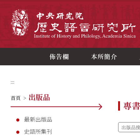
跳
到
主
中
要
內
容
區
塊
佈告欄
本所簡介
:::
出版品
首頁
>
專
最新出版品
史語所集刊