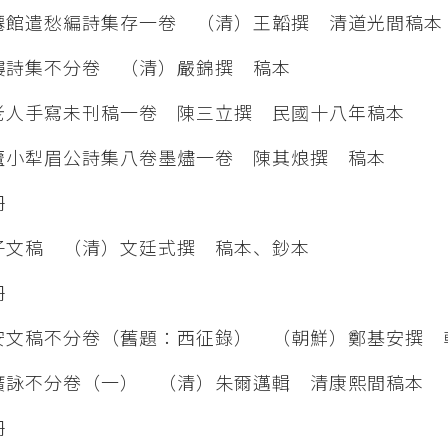
館遣愁編詩集存一卷 （清）王韜撰 清道光間稿本
詩集不分卷 （清）嚴錦撰 稿本
人手寫未刊稿一卷 陳三立撰 民國十八年稿本
小犁眉公詩集八卷墨燼一卷 陳其烺撰 稿本
冊
文稿 （清）文廷式撰 稿本、鈔本
冊
文稿不分卷（舊題：西征錄） （朝鮮）鄭基安撰
詠不分卷（一） （清）朱爾邁輯 清康熙間稿本
冊