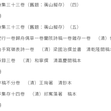
集三十三卷（舊題：蒨山擬存）（四）
冊
集三十三卷（舊題：蒨山擬存）（五）
行一卷歸舟偶草一卷蘭陔詩稿一卷雜存一卷 （清）
手寫嶺表詩一卷 （清）梁國治撰並書 清乾隆間稿
錄三卷 （清）和寧撰 清嘉慶間稿本
冊
稿不分卷 （清）王珣著 清鈔本
集存十四卷 （清）祁寯藻著 稿本
冊