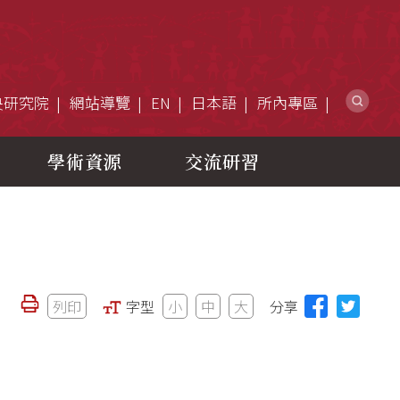
網
央研究院
網站導覽
EN
日本語
所內專區
學術資源
交流研習
列印
字型
小
中
大
分享