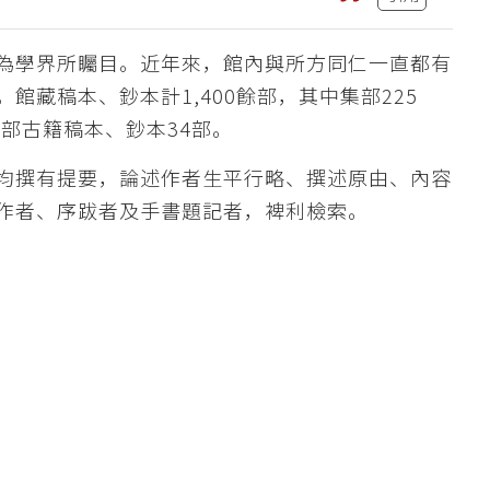
為學界所矚目。近年來，館內與所方同仁一直都有
藏稿本、鈔本計1,400餘部，其中集部225
部古籍稿本、鈔本34部。
均撰有提要，論述作者生平行略、撰述原由、內容
作者、序跋者及手書題記者，裨利檢索。