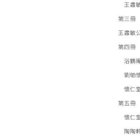
王肅敏
第三冊
王肅敏
第四冊
浴鶴庵
劉劬懷
懷仁堂
第五冊
懷仁
陶陶軒