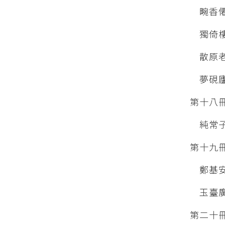
畹香僊
獨倚樓
散原老
夢硯廬
第十八
純常子
第十九
鄭基安
玉臺廣
第二十