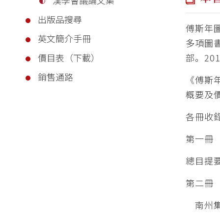
出版品搜尋
傅斯年
英文簡介手冊
多項圖
部。2
價目表（下載）
銷售通路
《傅斯
概要及
各冊收
第一冊
總目提
第二冊
南州集