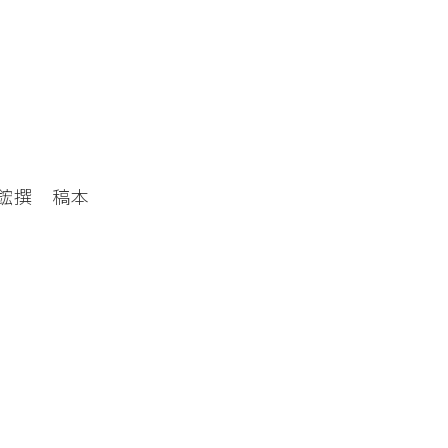
鋐撰 稿本
三）