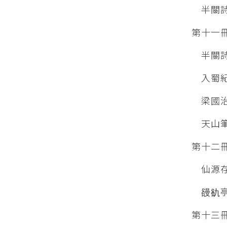
半關詩
第十一
半關詩
入蜀紀
梁國治
天山筆
第十二
仙源存
䜱䜪亭
第十三