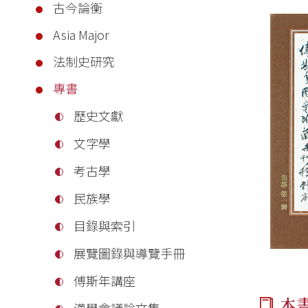
古今論衡
Asia Major
法制史研究
專書
歷史文獻
文字學
考古學
民族學
目錄與索引
展覽圖錄與導覽手冊
傅斯年講座
本
漢學會議論文集