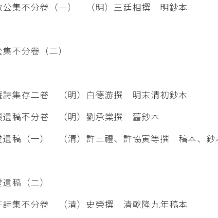
公集不分卷（一） （明）王廷相撰 明鈔本
公集不分卷（二）
詩集存二卷 （明）白德游撰 明末清初鈔本
遺稿不分卷 （明）劉承棠撰 舊鈔本
遺稿（一） （清）許三禮、許協寅等撰 稿本、鈔
堂遺稿（二）
詩集不分卷 （清）史榮撰 清乾隆九年稿本