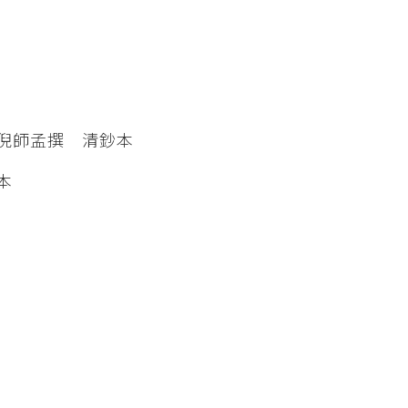
倪師孟撰 清鈔本
本