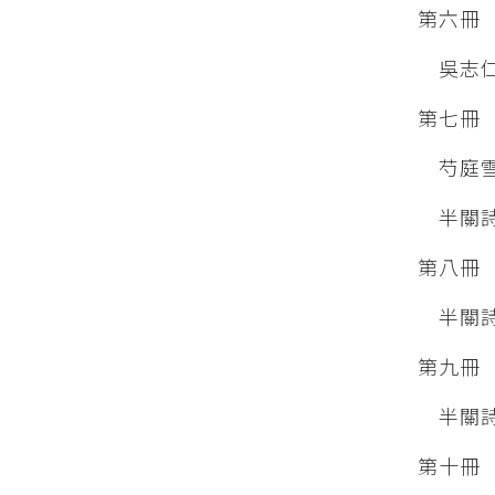
第六冊
吳志仁
第七冊
芍庭雪
半關詩
第八冊
半關詩
第九冊
半關
第十冊