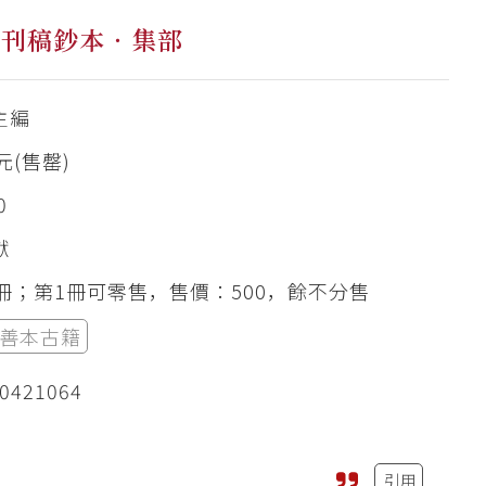
未刊稿鈔本．集部
主編
0元(售罄)
0
獻
0冊；第1冊可零售，售價：500，餘不分售
善本古籍
0421064
引用