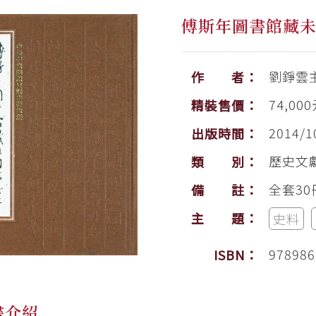
傅斯年圖書館藏
劉錚雲
作 者：
74,00
精裝售價：
2014/1
出版時間：
歷史文
類 別：
全套3
備 註：
主 題：
史料
978986
ISBN：
書介紹