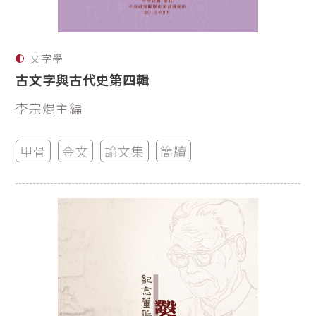
文字學
古文字與古代史第四輯
李宗焜主編
甲骨
金文
論文集
簡牘