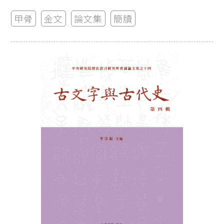
甲骨
金文
論文集
簡牘