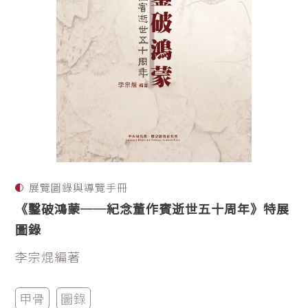
展覽圖錄與導覽手冊
《鑿破鴻蒙──紀念董作賓逝世五十周年》特展
圖錄
李宗焜編著
甲骨
圖錄