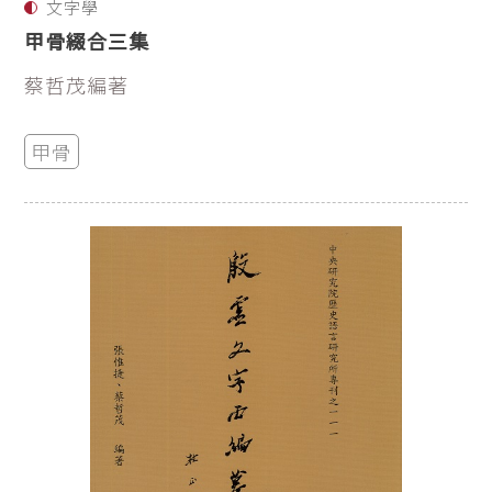
文字學
甲骨綴合三集
蔡哲茂編著
甲骨