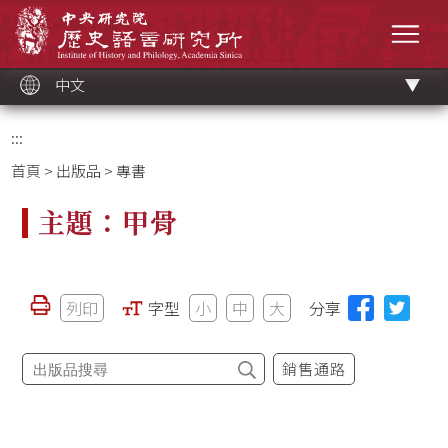
跳
中央研究院歷史語言研究所
到
選單
主
要
內
容
區
塊
中文
:::
首頁
>
出版品
> 專書
主題：甲骨
列印
字型
小
中
大
分享
銷售通路