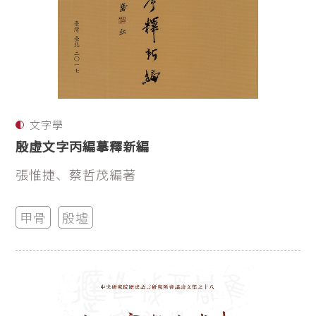
文字學
殷虛文字丙編摹釋新編
張惟捷、蔡哲茂編著
甲骨
殷墟