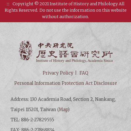
:::
Copyright © 2021 Institute of History and Philology All
Rights Reserved.
Do not use the information on this website
without authorization.
Institut
Privacy Policy
FAQ
Personal Information Protection Act Disclosure
Address: 130 Academia Road, Section 2, Nankang,
Taipei 115201, Taiwan (
Map
)
TEL: 886-2-27829555
FAX: 886-2-27868834