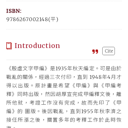
ISBN:
9786267002148(平)
Introduction
Cite
《殷虛文字甲編》是1935年秋天編定。可是由於
戰亂的關係，經過三次付印，直到 1948年4月才
得以出版。原計畫是希望《甲編》與《甲編考
釋》同時出版，然因胡厚宣完成甲編釋文後，離
所他就，考證工作沒有完成，故而先印了《甲
編》的 圖版。後因戰亂，直到1955年秋李濟之
接任所漲之後，擱置多年的考釋工作於此時恢