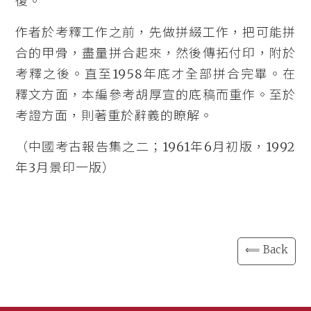
復。
作者於考釋工作之前，先做拼綴工作，把可能拼
合的甲骨，盡量拼合起來，然後傳拓付印，附於
考釋之後。直至1958年底才全部拼合完畢。在
釋文方面，本編參考胡厚宣的底稿而重作。至於
考證方面，則著重於辭義的瞭解。
（中國考古報告集之二；1961年6月初版，1992
年3月景印一版）
⟸ Back