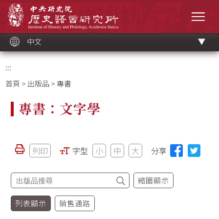
跳
中央研究院歷史語言研究所
到
選單
主
要
內
容
區
塊
中文
:::
首頁
>
出版品
> 專書
專書：文字學
列印
字型
小
中
大
分享
縮圖顯示
列表顯示
銷售通路