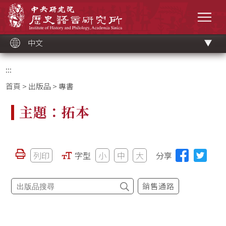
跳
中央研究院歷史語言研究所
到
選單
主
要
內
容
區
塊
中文
:::
首頁
>
出版品
> 專書
主題：拓本
列印
字型
小
中
大
分享
銷售通路