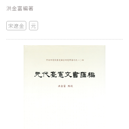
洪金富編著
宋遼金
元