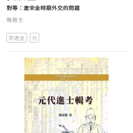
對等：遼宋金時期外交的問題
陶晉生
宋遼金
元