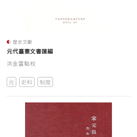
歷史文獻
元代臺憲文書匯編
洪金富點校
元
史料
制度