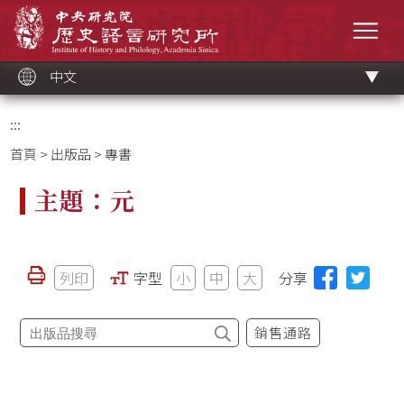
跳
中央研究院歷史語言研究所
到
選單
主
要
內
容
區
塊
中文
:::
首頁
>
出版品
> 專書
主題：元
列印
字型
小
中
大
分享
銷售通路