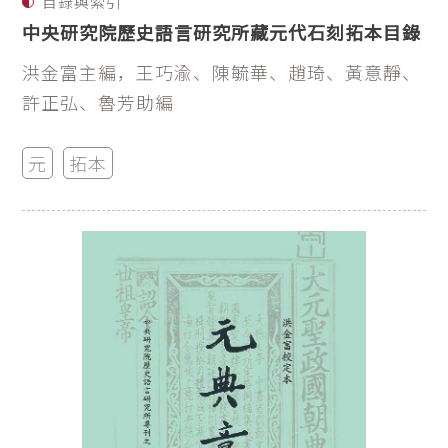
目錄與索引
中央研究院歷史語言研究所藏元代石刻拓本目錄
洪金富主編，王巧渝、陳毓華、趙琦、黃意靜、
許正弘、魯芳助編
元
拓本