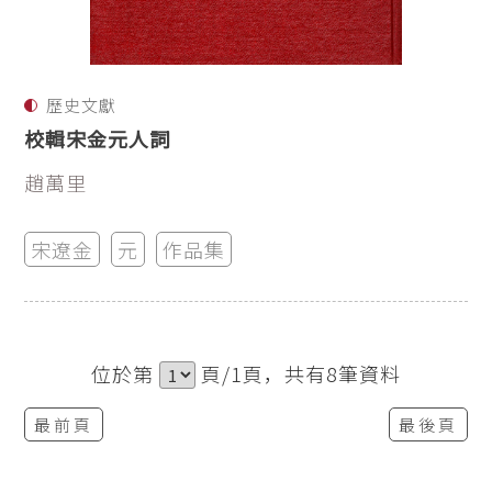
歷史文獻
校輯宋金元人詞
趙萬里
宋遼金
元
作品集
位於第
頁/1頁，共有8筆資料
最前頁
最後頁