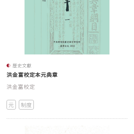
歷史文獻
洪金富校定本元典章
洪金富校定
元
制度