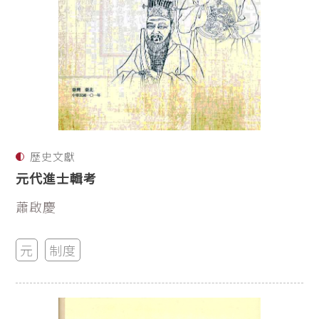
歷史文獻
元代進士輯考
蕭啟慶
元
制度