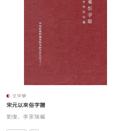
文字學
宋元以來俗字譜
劉復、李家瑞編