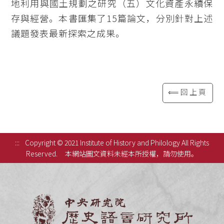
地利用與國土規劃之研究（五）文化資產永續保
存與經營。本書匯集了15篇論文，分別針對上述
議題發表最新探索之成果。
⟸回上頁
:::
Copyright © 2021 Institute of History and Philology All Rights
Reserved.
本網站圖文資料未經本所授權，請勿使用。
中央研究