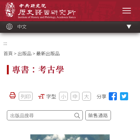
跳
中央研究院歷史語言研究所
到
選單
主
要
內
容
區
塊
中文
:::
首頁
>
出版品
> 最新出版品
專書：考古學
列印
字型
小
中
大
分享
銷售通路