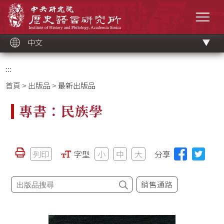
跳
中央研究院歷史語言研究所
到
選單
主
要
內
容
區
塊
中文
:::
首頁
>
出版品
> 最新出版品
專書：民族學
列印
字型
小
中
大
分享
銷售通路