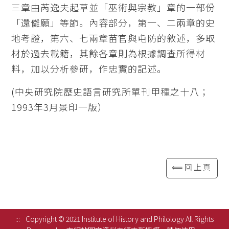
三章由芮逸夫起草並「巫術與宗教」章的一部份
「還儺願」等節。內容部分，第一、二兩章的史
地考證，第六、七兩章苗官與屯防的敘述，多取
材於過去載籍，其餘各章則為根據調查所得材
料，加以分析參研，作忠實的記述。
(中央研究院歷史語言研究所單刊甲種之十八；
1993年3月景印一版）
⟸回上頁
:::
Copyright © 2021 Institute of History and Philology All Rights