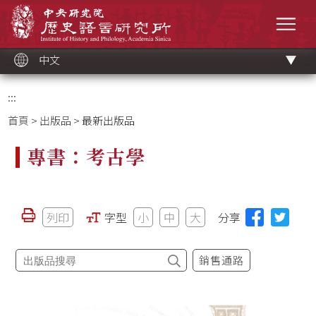
跳
中央研究院歷史語言研究所
到
選單
主
要
內
容
區
塊
中文
:::
首頁
>
出版品
> 最新出版品
專書：考古學
列印
字型
小
中
大
分享
銷售通路