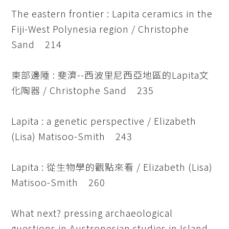
The eastern frontier : Lapita ceramics in the
Fiji-West Polynesia region / Christophe
Sand 214
東部邊陲 : 斐濟--西波里尼西亞地區的Lapita文
化陶器 / Christophe Sand 235
Lapita : a genetic perspective / Elizabeth
(Lisa) Matisoo-Smith 243
Lapita : 從生物學的觀點來看 / Elizabeth (Lisa)
Matisoo-Smith 260
What next? pressing archaeological
guestions in Austronesian studies in Island