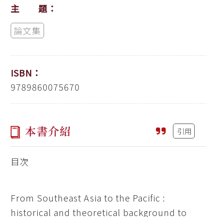
主 題：
論文集
ISBN：
9789860075670
本書介紹
引用
目次
From Southeast Asia to the Pacific :
historical and theoretical background to