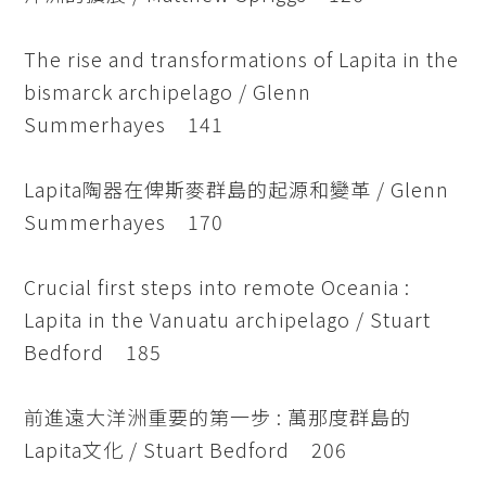
The rise and transformations of Lapita in the
bismarck archipelago / Glenn
Summerhayes 141
Lapita陶器在俾斯麥群島的起源和變革 / Glenn
Summerhayes 170
Crucial first steps into remote Oceania :
Lapita in the Vanuatu archipelago / Stuart
Bedford 185
前進遠大洋洲重要的第一步 : 萬那度群島的
Lapita文化 / Stuart Bedford 206