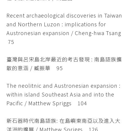
Recent archaeological discoveries in Taiwan
and Northern Luzon : implications for
Austronesian expansion / Cheng-hwa Tsang
75
臺灣與呂宋島北岸最近的考古發現 : 南島語族擴
散的意涵 / 臧振華 95
The neolitnic and Austronesian expansion :
within island Southeast Asia and into the
Pacific / Matthew Spriggs 104
新石器時代南島語族: 在島嶼東南亞以及進入大
洋洲的擴展 / Matthew Spriggs 126