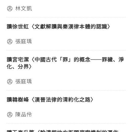
林文凱
讀徐世虹〈文獻解讀與秦漢律本體的認識〉
張庭瑀
讀宮宅潔〈中國古代「罪」的概念──罪穢、淨
化、分界〉
張庭瑀
讀韓樹峰〈漢晉法律的清約化之路〉
陳品伶