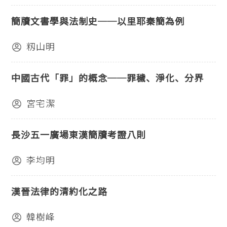
簡牘文書學與法制史──以里耶秦簡為例
籾山明
中國古代「罪」的概念──罪穢、淨化、分界
宮宅潔
長沙五一廣場東漢簡牘考證八則
李均明
漢晉法律的清約化之路
韓樹峰