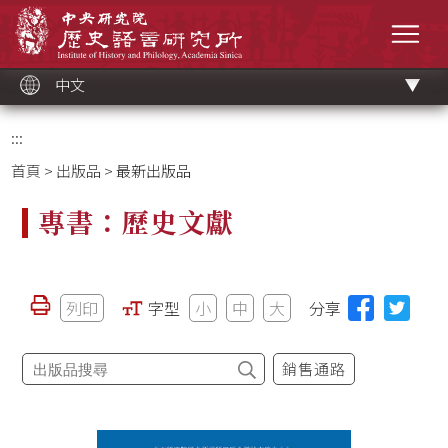
跳
中央研究院歷史語言研究所
到
選單
主
要
內
容
區
塊
中文
:::
首頁
>
出版品
> 最新出版品
專書：歷史文獻
列印
字型
小
中
大
分享
銷售通路