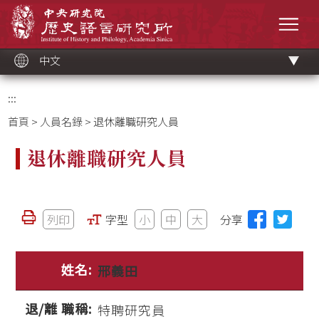
跳
中央研究院歷史語言研究所
到
選單
主
要
內
容
區
塊
中文
:::
首頁
>
人員名錄
> 退休離職研究人員
退休離職研究人員
列印
字型
小
中
大
分享
邢義田
特聘研究員