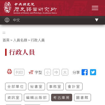
跳
中央研究院歷史語言研究所
到
選單
主
要
內
容
區
塊
中文
:::
首頁
>
人員名錄
> 行政人員
行政人員
列印
字型
小
中
大
分享
全部單位
秘書室
事務室
會計室
資訊室
編輯出版部
考古庫房
圖書館